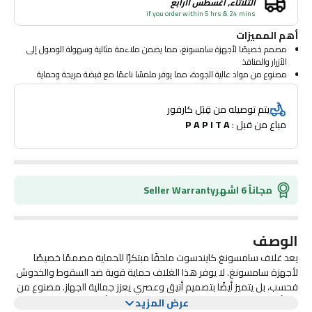
الثلاثاء, أغسطس ١١رابع
if you order within 5 hrs & 24 mins
أهم المميزات
مصمم خصيصًا لأجهزة سامسونغ، مما يضمن ملاءمة مثالية وسهولة الوصول إلى
الأزرار والمنافذ
مصنوع من مواد عالية الجودة، مما يوفر ملمسًا ناعمًا مع قبضة مريحة وحماية
فعالة
تصميم خفيف الوزن ونحيف يحافظ على المظهر الأنيق لجهازك دون إضافة حجم
يتم توصيله من قِبَل كارفور
زائد
مباع من قبل : 
P A P I T A
هيكل ممتص للصدمات يحمي من السقوط والاصطدامات، مما يحافظ على
هاتفك من التآكل اليومي
متوفر بمجموعة متنوعة من الألوان، مما يتيح لك تخصيص جهازك مع الحفاظ على
مظهر أنيق
مجاناً 6 اشهر
Seller Warranty
الوصف
يعد غلاف سامسونغ كايندسوت ملحقًا مبتكرًا للحماية مصممًا خصيصًا
لأجهزة سامسونغ. لا يوفر هذا الغلاف حماية قوية ضد السقوط والخدوش
فحسب، بل يتميز أيضًا بتصميم أنيق وعصري يعزز جمالية الجهاز. مصنوع من
مواد عالية الجودة، مما يضمن المتانة مع الحفاظ على وزن خفيف يسهل
من أبرز مميزات غلاف كايندسوت فتحاته الدقيقة وأغطية الأزرار المستجيبة،
عرض المزيد