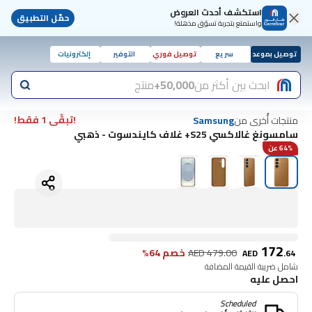
استكشف أحدث العروض
حمّل التطبيق
واستمتع بتجربة تسوّق مذهلة!
توصيل بموعد
سريع
توصيل فوري
التوفير
إلكترونيات
ابحث بين أكثر من
50,000+
منتج
!تبقّى 1 فقط!
منتجات أُخرى من
Samsung
سامسونغ غالاكسي S25+ غلاف كايندسوت - ذهبي
64% عن
172
479.00
AED
خصم 64%
AED
.
64
شامل ضريبة القيمة المضافة
احصل عليه
Scheduled