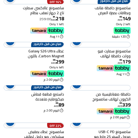
مباع من قبل كارفور
16% OFF
سامسونغ حافظة هاتف
سامسونغ غالاكسي سمارت
وبطاقات بميزة العرض
تاغ 2 جهاز تعقب بنظام
218
149
الذكي لهاتف غالاكسي
تحديد المواقع و تقنية
81
.
00
.
259.00
AED
AED
أس24 - بنفسجي
البلوتوث اللاسلكية - أسود
Only 1 left
Only 2 left
و أبيض -
120 دقيقة
11 Aug
مباع من قبل كارفور
سامسونغ سمارت فيو
غطاء Galaxy S26 Ultra
وولت حافظة لهاتف
Carbon Magnet، باللون
299
179
غالاكسي S23 إلترا - خضراء
الرمادي الداكن
00
.
00
.
AED
AED
Only 4 left
11 Aug
اليوم 2:00 م
مباع من قبل كارفور
حافظة مغناطيسية من
داستبرو قطعة قماش
الكربون لهاتف سامسونج
ميكروفايبر متعددة
89
339
جالاكسي زد فولد 8 - أزرق
الاستخدامات، مقاس
00
.
00
.
AED
AED
40×40 سم، 4 قطع
اليوم 2:00 م
اليوم 2:00 م
22% OFF
سامسونغ USB-C PD
سامسونج غطاء بمقبض
محول السفر 25 واط مع
سيليكون مع حامل لهاتف