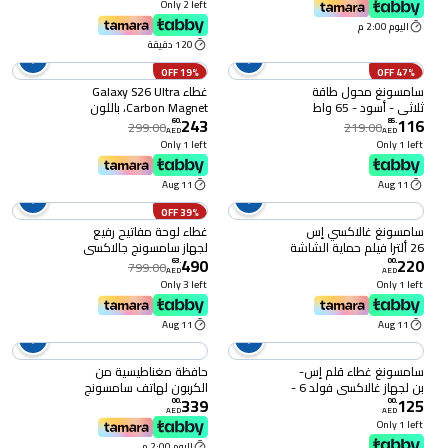
Only 2 left
اليوم 2:00 م
120 دقيقة
19% OFF
47% OFF
سامسونغ محول طاقة
غطاء Galaxy S26 Ultra
ثلاثي - أسود - 65 واط
Carbon Magnet، باللون
243
116
الأسود
60
.
85
.
299.00
219.00
AED
AED
Only 1 left
Only 1 left
11 Aug
11 Aug
39% OFF
سامسونغ غالاكسي إس
غطاء لوحة مفاتيح رفيع
26 ألترا فيلم حماية الشاشة
لجهاز سامسونج جالاكسي
490
220
المضاد للانعكاس
تاب إس 11، أسود
63
.
00
.
799.00
AED
AED
Only 3 left
Only 1 left
11 Aug
11 Aug
سامسونغ غطاء قلم إس-
حافظة مغناطيسية من
بن لجهاز غالاكسي فولد 6 -
الكربون لهاتف سامسونج
339
125
أزرق داكن
جالاكسي زد فولد 8 - أسود
00
.
00
.
AED
AED
Only 1 left
اليوم 2:00 م