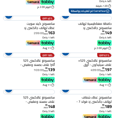
Only 4 left
120 دقيقة
اليوم 2:00 م
Carrefour تم تنفيذه بواسطة
45% OFF
حافظة مغناطيسية لهاتف
سامسونج كيند سويت
سامسونج جالاكسي زد
غطاء لهاتف جالكسي زد
163
149
فليب 8 - شفاف
فليب 7 - أسود
97
.
00
.
299.00
AED
AED
Only 1 left
Only 4 left
اليوم 2:00 م
11 Aug
18% OFF
61% OFF
سامسونغ غالاكسي S25+
سامسونغ غالاكسي S25
غلاف سيليكون - أزرق
ألترا غلاف بمسند ومقبض -
139
197
رمادي
00
.
09
.
169.00
499.00
AED
AED
Only 1 left
Only 1 left
11 Aug
11 Aug
سامسونج غطاء شفاف
سامسونغ غالاكسي S25
لهاتف جالكسي زد فولد 7 -
غلاف بمسند ومقبض -
148
189
شفاف
أسود
00
.
90
.
AED
AED
Only 3 left
Only 1 left