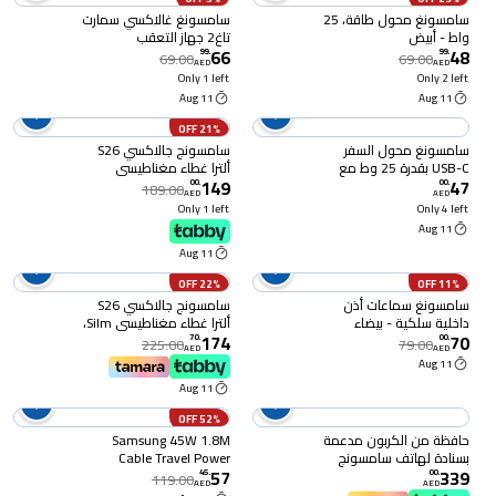
سامسونغ محول طاقة، 25
سامسونغ غالاكسي سمارت
واط - أبيض
تاغ2 جهاز التعقب
66
48
اللاسلكي بلوتوث جي بي
99
.
99
.
69.00
69.00
AED
AED
اس أسود
Only 1 left
Only 2 left
11 Aug
11 Aug
21% OFF
سامسونغ محول السفر
سامسونج جالاكسي S26
USB-C بقدرة 25 وط مع
ألترا غطاء مغناطيسي
149
47
كابل شحن نوع C 1 متر-
سيليكون، أسود
00
.
00
.
189.00
AED
AED
أسود
Only 1 left
Only 4 left
11 Aug
11 Aug
22% OFF
11% OFF
سامسونغ سماعات أذن
سامسونج جالاكسي S26
داخلية سلكية - بيضاء
ألترا غطاء مغناطيسي Silm،
174
70
أسود
70
.
00
.
225.00
79.00
AED
AED
11 Aug
11 Aug
52% OFF
حافظة من الكربون مدعمة
Samsung 45W 1.8M
بسنادة لهاتف سامسونج
Cable Travel Power
57
339
جالاكسي زد فولد 8 - أسود
Adapter
45
.
00
.
119.00
AED
AED