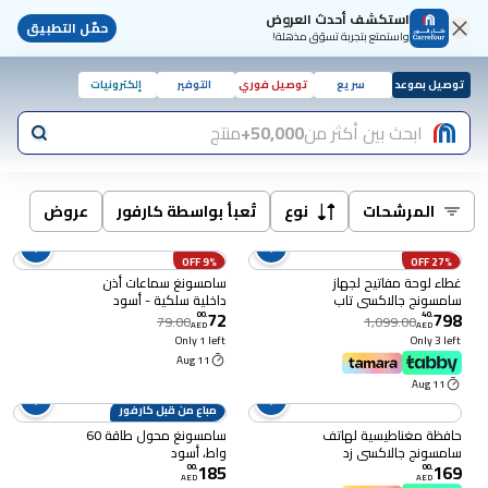
استكشف أحدث العروض
حمّل التطبيق
واستمتع بتجربة تسوّق مذهلة!
توصيل بموعد
سريع
توصيل فوري
التوفير
إلكترونيات
ابحث بين أكثر من
50,000+
منتج
المرشحات
نوع
تُعبأ بواسطة كارفور
عروض
9% OFF
27% OFF
غطاء لوحة مفاتيح لجهاز
سامسونغ سماعات أذن
سامسونج جالاكسي تاب
داخلية سلكية - أسود
72
798
إس 11 ألترا (لوحة مفاتيح
00
.
40
.
79.00
1,099.00
AED
AED
إنجليزية)، أسود
Only 1 left
Only 3 left
11 Aug
11 Aug
مباع من قبل كارفور
حافظة مغناطيسية لهاتف
سامسونغ محول طاقة 60
سامسونج جالاكسي زد
واط، أسود
185
169
فولد 8 - شفاف
00
.
00
.
AED
AED