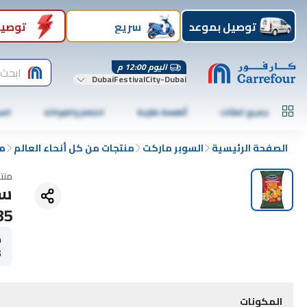
توصيل بموعد
سريع
توصيل
اليوم 12:00 م
ابحث 
DubaiFestivalCity-Dubai
جميع الفئات
أطعمة طازجة
الخضار والفواكه
الس
الصفحة الرئيسية
السوبر ماركت
منتجات من كل أنحاء العالم
م
منت
سا
185 
ح
5
المكونات