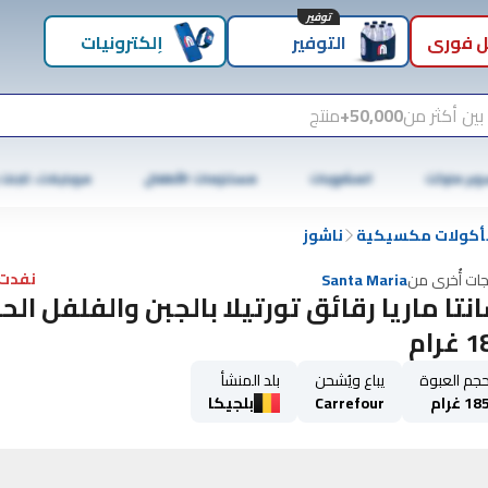
توفير
 فوري
التوفير
إلكترونيات
بين أكثر من
50,000+
منتج
وبر ماركت
المشروبات
مستلزمات الأطفال
موبايلات، تابلت
أكولات مكسيكية
ناشوز
نفدت 
جات أُخرى من
Santa Maria
نتا ماريا رقائق تورتيلا بالجبن والفلفل الحا
غرام
جم العبوة
يباع ويُشحن
بلد المنشأ
18 غرام
Carrefour
بلجيكا