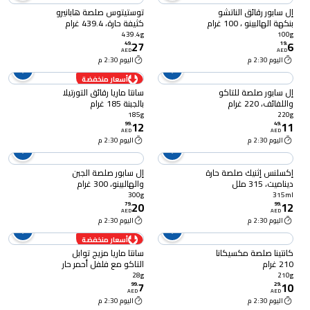
إل سابور رقائق الناتشو
توستيتوس صلصة هابانيرو
بنكهة الهالبينو ، 100 غرام
كثيفة حارة، 439.4 غرام
439.4g
100g
27
6
49
.
19
.
AED
AED
اليوم 2:30 م
اليوم 2:30 م
أسعار منخفضة
إل سابور صلصة للتاكو
سانتا ماريا رقائق التورتيلا
واللفائف، 220 غرام
بالجبنة 185 غرام
185g
220g
12
11
99
.
49
.
AED
AED
اليوم 2:30 م
اليوم 2:30 م
إكسلنس إثنيك صلصة حارة
إل سابور صلصة الجبن
ديناميت، 315 ملل
والهالبينو، 300 غرام
300g
315ml
20
12
79
.
99
.
AED
AED
اليوم 2:30 م
اليوم 2:30 م
أسعار منخفضة
كانتينا صلصة مكسيكانا
سانتا ماريا مزيج توابل
210 غرام
التاكو مع فلفل أحمر حار
28 غرام
28g
210g
7
10
99
.
29
.
AED
AED
اليوم 2:30 م
اليوم 2:30 م