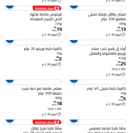
اليوم 2:30 م
اليوم 2:30 م
أسعار منخفضة
ميشن رقائق تورتيلا تشيلي
فريتوس صلصة بنكهة
هابانيرو 200 غرام
الجبن الشيدر المعتدلة
الطبيعية، 225 غرام
225g
200g
19
13
79
.
49
.
AED
AED
اليوم 2:30 م
اليوم 2:30 م
أولد إل باسو كيت عشاء
كانتينا خليط بوريتو 35 غرام
بوريتو بالفاصوليا والفلفل
35g
5
الحار الخفيف، 620 غرام
99
.
620g
AED
25
29
.
اليوم 2:30 م
AED
Only 2 left
اليوم 2:30 م
كانتينا خليط تشيلي 40 غرام
ميشن صلصة مع جبنة شيدر
خفيفة 300 غرام
40g
5
99
.
300g
AED
18
49
.
اليوم 2:30 م
AED
Only 1 left
اليوم 2:30 م
أسعار منخفضة
سانتا ماريا صلصة تغميس
سانتا ماريا مزيج توابل
بنكهة جبنة ناتشو 250 غرام
لتحضير تاكو الدجاج 28 غرام