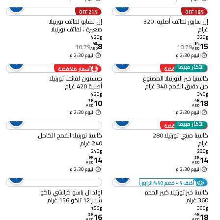
21% OFF
18% OFF
إل سابور لفائف أصلية، 320
إل تشابو لفائف تورتيلا
غرام
صغيرة ، لفائف تورتيلا
أصلية من دقيق القمح، 15
420g
320g
8
15
سم، 250 غرام
49
.
34
.
10.79
18.79
AED
AED
اليوم 2:30 م
اليوم 2:30 م
الأكثر مبيعا
أسعار منخفضة
أسعار منخفضة
كانتينيا خبز التورتيلا المصنوع
ميسيون لفائف تورتيلا
من دقيق القمح 340 غرام
أصلية 420 غرام
420g
340g
10
18
79
.
49
.
AED
AED
اليوم 2:30 م
اليوم 2:30 م
الأكثر مبيعا
أسعار منخفضة
كانتينا ميني تورتيلا 280
كانتينا تورتيلا القمح الكامل
غرام
240 غرام
240g
280g
14
14
99
.
29
.
AED
AED
اليوم 2:30 م
اليوم 2:30 م
أضف 4 - خصم 40% الرابع
كانتينا خبز تورتيلا كبير الحجم
اولد ال باسو كرانشي تاكو
360 غرام
شيلز 12 تاكو 156 غرام
156g
360g
16
18
29
.
49
.
AED
AED