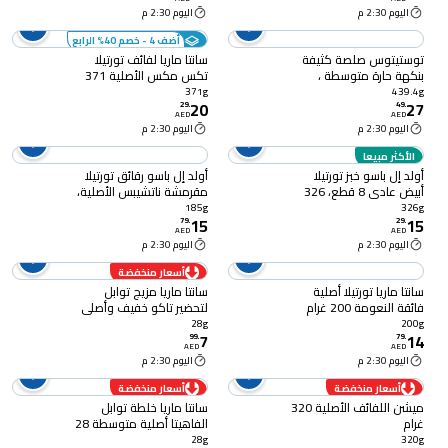
اليوم 2:30 م
اليوم 2:30 م
أضف 4 - خصم 40% الرابع
توستيتوس صلصة كثيفة
سانتا ماريا لفائف تورتيلا
بنكهة حارة متوسطة ،
تكس مكس الأصلية 371
439.4 غرام
غرام
371g
439.4g
20
27
29
.
49
.
AED
AED
اليوم 2:30 م
اليوم 2:30 م
الأكثر مبيعا
أولد إل باسو خبز تورتيلا
أولد إل باسو رقائق تورتيلا
أبيض عادي 8 قطع، 326
مقرمشة ناتشيبس الأصلية،
غرام
185 غرام
185g
326g
15
15
79
.
29
.
AED
AED
اليوم 2:30 م
اليوم 2:30 م
أسعار منخفضة
سانتا ماريا تورتيلا أصلية
سانتا ماريا مزيج توابل
فائقة النعومة 200 غرام
لتحضير تاكو خفيف وأصلي
28 غرام
28g
200g
7
14
99
.
79
.
AED
AED
اليوم 2:30 م
اليوم 2:30 م
أسعار منخفضة
أسعار منخفضة
ميشن اللفائف الأصلية 320
سانتا ماريا خلطة توابل
غرام
الفاهيتا أصلية متوسطة 28
غرام
28g
320g