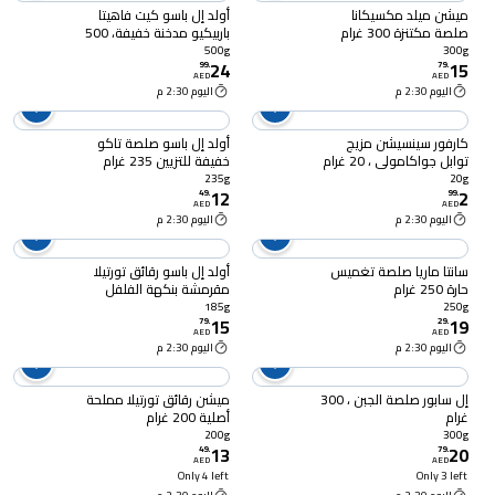
ميشن ميلد مكسيكانا
أولد إل باسو كيت فاهيتا
صلصة مكتنزة 300 غرام
باربيكيو مدخنة خفيفة، 500
غرام
500g
300g
24
15
99
.
79
.
AED
AED
اليوم 2:30 م
اليوم 2:30 م
كارفور سينسيشن مزيج
أولد إل باسو صلصة تاكو
توابل جواكامولي ، 20 غرام
خفيفة للتزيين 235 غرام
235g
20g
12
2
49
.
99
.
AED
AED
اليوم 2:30 م
اليوم 2:30 م
سانتا ماريا صلصة تغميس
أولد إل باسو رقائق تورتيلا
حارة 250 غرام
مقرمشة بنكهة الفلفل
الحار، 185 غرام
185g
250g
15
19
79
.
29
.
AED
AED
اليوم 2:30 م
اليوم 2:30 م
إل سابور صلصة الجبن ، 300
ميشن رقائق تورتيلا مملحة
غرام
أصلية 200 غرام
200g
300g
13
20
49
.
79
.
AED
AED
Only 4 left
Only 3 left