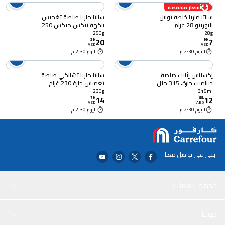
أسعار منخفضة
سانتا ماريا خلطة توابل
سانتا ماريا صلصة تغميس
البوريتو 28 غرام
بنكهة تيكس ميكس 250
غرام
250g
28g
20
7
29
.
99
.
AED
AED
اليوم 2:30 م
اليوم 2:30 م
إكسلنس إثنيك صلصة
سانتا ماريا تشانكي صلصة
ديناميت حارة، 315 ملل
تغميس حارة 230 غرام
230g
315ml
14
12
79
.
99
.
AED
AED
اليوم 2:30 م
اليوم 2:30 م
ابقى على تواصل معنا
خدمة العملاء
حولنا