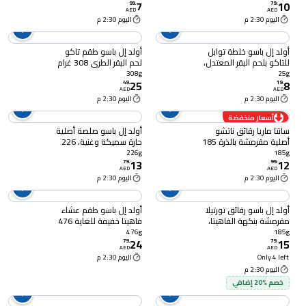
7
10
99
.
79
.
AED
AED
اليوم 2:30 م
اليوم 2:30 م
أولد إل باسو خلطة توابل
أولد إل باسو طقم تاكو
للتاكو بلحم البقر المعتدل،
لحم البقر الطري 308 غرام
25 غرام
308g
25g
25
8
49
.
19
.
AED
AED
اليوم 2:30 م
اليوم 2:30 م
أسعار منخفضة
سانتا ماريا رقائق ناتشو
أولد إل باسو صلصة أصلية
أصلية مقرمشة بالذرة 185
حارة سميكة وغنية، 226
غرام
غرام
226g
185g
13
12
79
.
99
.
AED
AED
اليوم 2:30 م
اليوم 2:30 م
أولد إل باسو رقائق تورتيلا
أولد إل باسو طقم عشاء
مقرمشة بنكهة الفاهيتا،
فاهيتا خفيفة للغاية 476
185 غرام
غرام
476g
185g
24
15
79
.
79
.
AED
AED
Only 4 left
اليوم 2:30 م
اليوم 2:30 م
خصم %20 إضافي