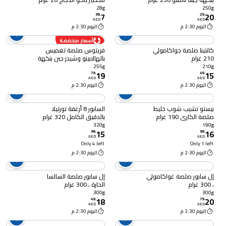
28g
250g
7
20
99
.
29
.
AED
AED
اليوم 2:30 م
اليوم 2:30 م
أسعار منخفضة
كانتينا صلصة جواكامولي
فريتوس صلصة تغميس
210 غرام
بالهالابينو وشيدر جبن بنكهة
طبيعية، 255 غرام
255g
210g
19
15
79
.
49
.
AED
AED
اليوم 2:30 م
اليوم 2:30 م
بيستو تشيب شوب خليط
السابور 8 أرغفة تورتيلا
صلصة الكاري 190 غرام
بالدقيق الكامل 320 غرام
320g
190g
15
16
99
.
99
.
AED
AED
Only 4 left
Only 1 left
اليوم 2:30 م
اليوم 2:30 م
إل سابور صلصة غواكامولي
إل سابور صلصة السالسا
، 300 غرام
الحارة ، 300 غرام
300g
300g
18
20
49
.
79
.
AED
AED
اليوم 2:30 م
اليوم 2:30 م