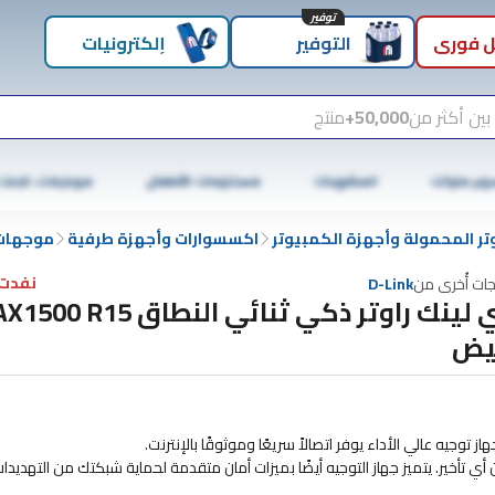
توفير
 فوري
التوفير
إلكترونيات
بين أكثر من
50,000+
منتج
وبر ماركت
المشروبات
مستلزمات الأطفال
موبايلات، تابلت
تر المحمولة وأجهزة الكمبيوتر
اكسسوارات وأجهزة طرفية
موجهات
نفدت 
جات أُخرى من
D-Link
يض
تأخير. يتميز جهاز التوجيه أيضًا بميزات أمان متقدمة لحماية شبكتك من التهديدا