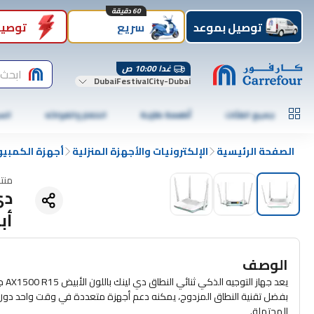
60 دقيقة
توصيل بموعد
سريع
توصيل
غدا 10:00 ص
ابحث 
DubaiFestivalCity-Dubai
جميع الفئات
أطعمة طازجة
الخضار والفواكه
الس
الصفحة الرئيسية
الإلكترونيات والأجهزة المنزلية
أجهزة الكمبيو
منت
أب
الوصف
يعد جهاز التوجيه الذكي ثنائي النطاق دي لينك باللون الأبيض AX1500 R15 جهاز توجيه عالي الأداء يوفر اتصالاً سريعًا وموثوقًا بالإنترنت.
بفضل تقنية النطاق المزدوج، يمكنه دعم أجهزة متعددة في وقت واحد دون أي 
المحتملة.