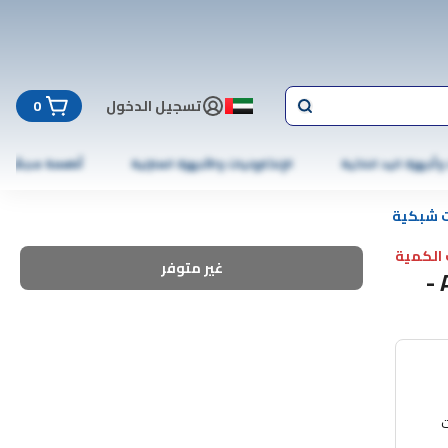
تسجيل الدخول
0
 وأجهزة اليد الذكية
الإلكترونيات والأجهزة المنزلية
أطعمة مجمّدة
 شبكية
الكمية
غير متوفر
دي لينك راوتر ذكي ثنائي النطاق AX1500 R15 -
ت