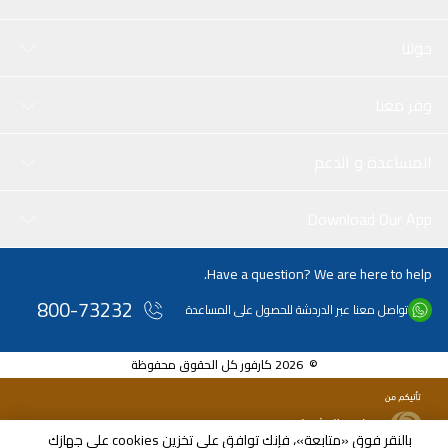
حولنا
وفر معنا
المساعدة و الدعم
Download Our App
Have a question? We are here to help.
800-73232
تواصل معنا عبر الدردشة للحصول على المساعدة
© 2026 كارفور كل الحقوق محفوظة
بالنقر فوق «متابعة»، فإنك توافق على تخزين cookies على جهازك