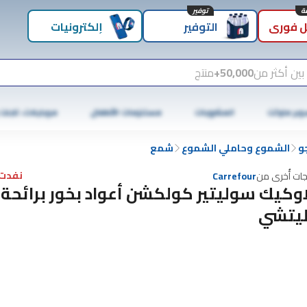
توفير
 فوري
التوفير
إلكترونيات
بين أكثر من
50,000+
منتج
وبر ماركت
المشروبات
مستلزمات الأطفال
موبايلات، تابلت
و
الشموع وحاملي الشموع
شمع
نفدت 
جات أُخرى من
Carrefour
اوكيك سوليتير كولكشن أعواد بخور برائحة
ليتشي