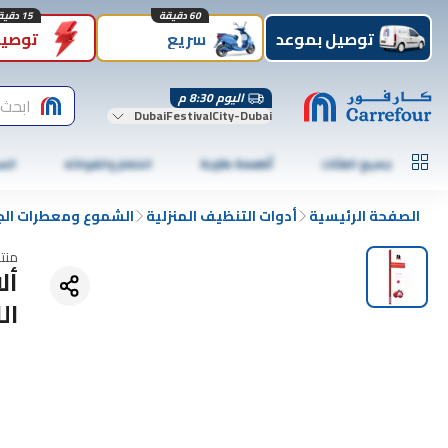
60 دقيقة
15 دقيقة
توصيل بموعد
سريع
توصيل
اليوم 8:30 م
ابحث 
DubaiFestivalCity-Dubai
جميع الفئات
أطعمة طازجة
الخضار والفواكه
الس
الصفحة الرئيسية
أدوات التنظيف المنزلية
الشموع ومعطرات الج
منت
أل
ال