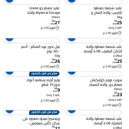
غلايد شمعة معطرة
غلايد معطر جو Glade
للترحيب برائحة التفاح و
Mystical Escape برائحة
القرفة 3.4 أونصة
الزيوت العطرية، الخزامى
100ml
96g
27
25
والباتشولي والعنبر، 100
49
.
79
.
AED
AED
مل
Only 2 left
اليوم 2:00 م
اليوم 2:00 م
غليد شمعة معطرة برائحة
نبيل بخور عود النسائم - أحمر
الكتان النظيف، 4.08 أونصة
- 60 غرام
60g
4.08oz
26
25
79
.
79
.
AED
AED
اليوم 2:00 م
اليوم 2:00 م
مباع من قبل كارفور
سويت هوم كوليكشن
برايم أوده شمامه أعواد
معطر جو، برائحة المسك
بخور 10 قطع
9
الأبيض، 100 ملل
49
.
100ml
AED
23
79
.
Only 3 left
AED
Only 4 left
اليوم 2:00 م
اليوم 2:00 م
مباع من قبل كارفور
غليد شمعة معطرة برائحة
ويندسيرا مبخرة صغيرة على
الفانيليا، 4.08 أونصة
شكل كأس بمبقضين -
17
متعدد الألوان
79
.
4.08oz