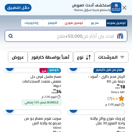
استكشف أحدث العروض
حمّل التطبيق
واستمتع بتجربة تسوّق مذهلة!
توصيل بموعد
سريع
توصيل فوري
التوفير
إلكترونيات
ابحث بين أكثر من
50,000+
منتج
المرشحات
نوع
تُعبأ بواسطة كارفور
عروض
مباع من قبل كارفور
كومبو
انضم إلى شير
الرياح فحم دائري - أسود -
مستر ماسل قرص جل
حزمة من 60
منعش متعدد الاستخدامات
18
برائحة الخزامي 38 غرام
99
.
38gx2
AED
34
حزمة من 2
49
.
Only 4 left
AED
اليوم 2:00 م
(7)
4.4
BUNDLE خصم %10 إضافي
اليوم 2:00 م
إير ويك موزع روائح برائحة
سويت هوم معطر جو من
واحة الفيروز 30 ملل
مجموعة برائحة التين
والفاوانيا، 100 ملل
100ml
30ml
49
.
49
.