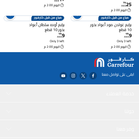
AED
25
79
.
اليوم 2:00 م
AED
اليوم 2:00 م
مباع من قبل كارفور
مباع من قبل كارفور
برايم غولدن مود أعواد بخور
برايم أوده سلطان أعواد
10 قطع
بخور 10 قطع
9
9
49
.
49
.
AED
AED
Only 3 left
Only 3 left
اليوم 2:00 م
اليوم 2:00 م
ابقى على تواصل معنا
خدمة العملاء
حولنا
وفر معنا