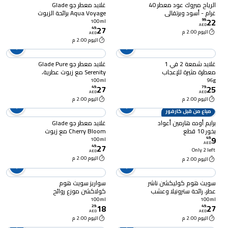
الرياح مبروك عود معطر 40
غلايد معطر جو Glade
غرام - أسود وبرتقالي
Aqua Voyage برائحة الزيوت
22
العطرية، وملح البحر، وأزهار
99
.
100ml
AED
27
الجزر، والمسك، 100 مل
49
.
اليوم 2:00 م
AED
اليوم 2:00 م
غلايد شمعة 2 في 1
غلايد معطر جو Glade Pure
معطرة مثيرة للإعجاب
Serenity مع زيوت عطرية،
مونلايت وولك و واندرينغ
المسك والورد والبرغموت،
100ml
96g
27
25
ستريم 3.4 أونصة
100 مل
49
.
79
.
AED
AED
اليوم 2:00 م
اليوم 2:00 م
مباع من قبل كارفور
برايم أوده هارمين أعواد
غلايد معطر جو Glade
بخور 10 قطع
Cherry Bloom مع زيوت
9
عطرية، برائحة الفاوانيا والكرز
49
.
100ml
AED
27
والخشب، 100 مل
49
.
Only 2 left
AED
اليوم 2:00 م
اليوم 2:00 م
سويت هوم كوليكشن ناشر
سواريز سويت هوم
عطر، رائحة سترونيلا وعشب
كولاكشن موزع روائح
الليمون، 100 ملل
عطرية متنوعة 100 ملل
100ml
100ml
18
27
29
.
49
.
AED
AED
اليوم 2:00 م
اليوم 2:00 م