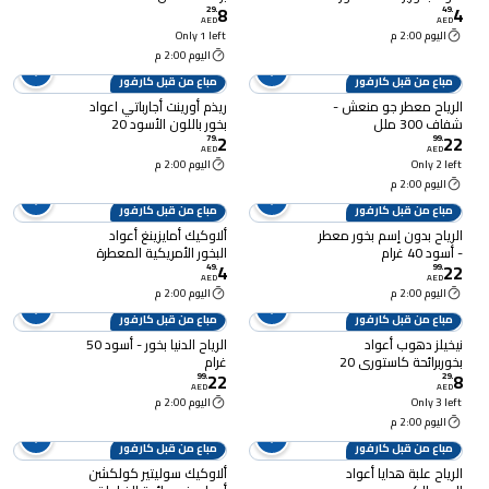
8
4
29
.
49
.
AED
AED
اليوم 2:00 م
Only 1 left
اليوم 2:00 م
مباع من قبل كارفور
مباع من قبل كارفور
الرياح معطر جو منعش -
ريذم أورينت أجارباتي اعواد
شفاف 300 ملل
بخور باللون الأسود 20
2
22
79
.
99
.
AED
AED
Only 2 left
اليوم 2:00 م
اليوم 2:00 م
مباع من قبل كارفور
مباع من قبل كارفور
الرياح بدون إسم بخور معطر
ألاوكيك أمايزينغ أعواد
- أسود 40 غرام
البخور الأمريكية المعطرة
4
22
49
.
99
.
AED
AED
اليوم 2:00 م
اليوم 2:00 م
مباع من قبل كارفور
مباع من قبل كارفور
نيخيلز دهوب أعواد
الرياح الدنيا بخور - أسود 50
بخوربرائحة كاستوري 20
غرام
22
8
قطعة
99
.
29
.
AED
AED
Only 3 left
اليوم 2:00 م
اليوم 2:00 م
مباع من قبل كارفور
مباع من قبل كارفور
الرياح علبة هدايا أعواد
ألاوكيك سوليتير كولكشن