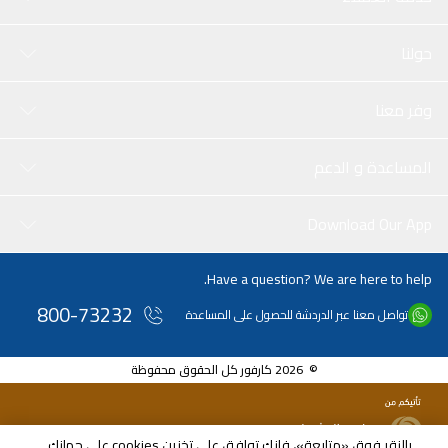
حولنا
وفر معنا
المساعدة و الدعم
Download Our App
Have a question? We are here to help.
800-73232
تواصل معنا عبر الدردشة للحصول على المساعدة
© 2026 كارفور كل الحقوق محفوظة
بالنقر فوق «متابعة»، فإنك توافق على تخزين cookies على جهازك