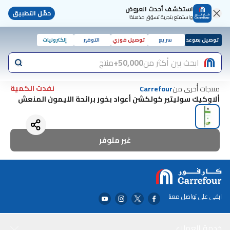
استكشف أحدث العروض
حمّل التطبيق
واستمتع بتجربة تسوّق مذهلة!
توصيل بموعد
سريع
توصيل فوري
التوفير
إلكترونيات
ابحث بين أكثر من
50,000+
منتج
نفدت الكمية
منتجات أُخرى من
Carrefour
ألاوكيك سوليتير كولكشن أعواد بخور برائحة الليمون المنعش
غير متوفر
ابقى على تواصل معنا
خدمة العملاء