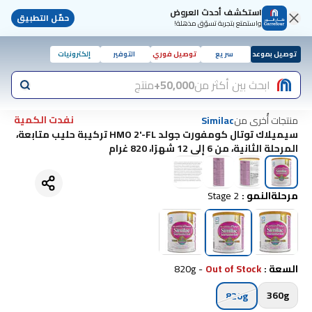
استكشف أحدث العروض
حمّل التطبيق
واستمتع بتجربة تسوّق مذهلة!
توصيل بموعد
سريع
توصيل فوري
التوفير
إلكترونيات
ابحث بين أكثر من
50,000+
منتج
نفدت الكمية
منتجات أُخرى من
Similac
سيميلاك توتال كومفورت جولد HMO 2'-FL تركيبة حليب متابعة،
المرحلة الثانية، من 6 إلى 12 شهرًا، 820 غرام
مرحلةالنمو
:
Stage 2
السعة
:
Out of Stock
-
820g
360g
820g