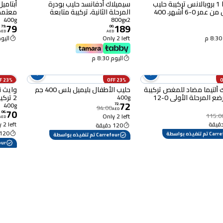
هيومانا 1 بروبالانس تركيبة حليب
سيميلاك أدفانسد حليب بودرة
الأطفال من عمر 0-6 أشهر، 400
المرحلة الثانية، تركيبة متابعة
للأطفال من عمر 6 إلى 12 شهر، 800
12 شهر، 400 غرام
400g
800gx2
79
189
غرام، حزمة من 2
79
.
00
.
AED
AED
Only 2 left
اليوم :30
اليوم 8:30 م
23% OFF
23% OFF
ك ألتيما مضاد للمغص تركيبة
حليب الأطفال بليميل بلس 400 جم
حليب للرضع المرحلة الأولى 0-12
2 ترك
400g
72
400 غرام
400g
72
.
94.00
70
AED
06
.
115.0
Only 2 left
AED
 2 left
120 دقيقة
120 دقيقة
م تنفيذه بواسطة
Carrefour تم تنفيذه بواسطة
rrefour