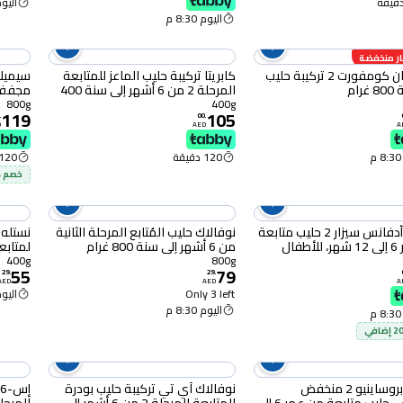
اليوم :30
اليوم 8:30 م
ر منخفضة
نستله نان كومفورت 2 تركيبة حليب
كابريتا تركيبة حليب الماعز للمتابعة
سيميلا
رام
المرحلة 2 من 6 أشهر إلى سنة 400
غرام
إلى 12 شهرًا 800 غرام
800g
400g
119
105
.
00
.
D
AED
A
120 دقيقة
120 دقيقة
خصم %20 إضا
أبتاميل أدفانس سيزار 2 حليب متابعة
نوفالاك حليب المُتابع المرحلة الثانية
من عمر 6 إلى 12 شهر، للأطفال
من 6 أشهر إلى سنة 800 غرام
ين بعملية قيصرية، عبوة
شهرًا 400 غرام
400g
800g
55
79
خدام 800 غرام
29
.
29
.
AED
AED
A
Only 3 left
اليوم :30
اليوم 8:30 م
أبتاميل بروساينيو 2 منخفض
نوفالاك آي تي تركيبة حليب بودرة