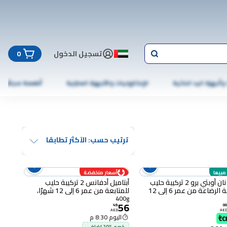
تسجيل الدخول
0
 وأجهزة اليد الذكية
الإلكترونيات والأجهزة المنزلية
أطعمة مجمّدة
ترتيب حسب: الآكثر تطابقا
 مبيعا
أسعار منخفضة
نستله نان أوبتي برو 2 تركيبة حليب
أبتاميل أدفانس 2 تركيبة حليب
لمتابعة الرضاعة من عمر 6 إلى 12
للمتابعة من عمر 6 إلى 12 شهرًا،
حزمة سهلة الاستخدام، 400 غرام
400g
56
49
.
00
AED
AE
اليوم 8:30 م
خصم %20 إضافي