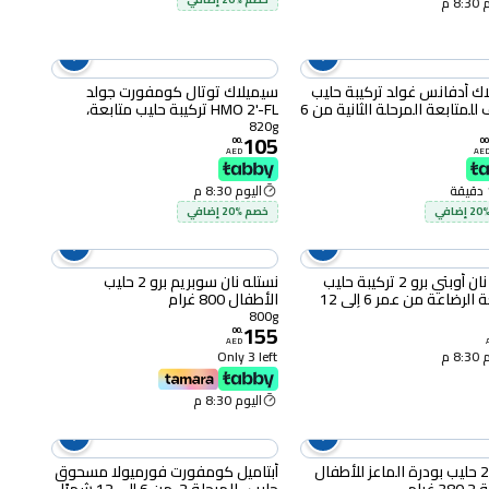
8 م
ك أدفانس غولد تركيبة حليب
سيميلاك توتال كومفورت جولد
مجفف للمتابعة المرحلة الثانية من 6
HMO 2'-FL تركيبة حليب متابعة،
المرحلة الثانية، من 6 إلى 12 شهرًا،
820g
105
820 غرام
00
.
00
AED
AE
اليوم 8:30 م
في
خصم %20 إضافي
نستله نان أوبتي برو 2 تركيبة حليب
نستله نان سوبريم برو 2 حليب
لمتابعة الرضاعة من عمر 6 إلى 12
الأطفال 800 غرام
800g
155
00
.
AED
8 م
Only 3 left
اليوم 8:30 م
إس-26 حليب بودرة الماعز للأطفال
أبتاميل كومفورت فورميولا مسحوق