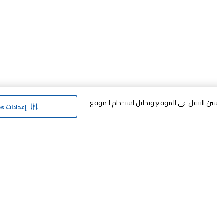
وافق على تخزين cookies على جهازك لتحسين التنقل في الموقع وتحليل استخدام الموقع
إعدادات Cookies
حولنا
وفر معنا
نبذة عن ماجد الفطيم
خدمة الضمان المم
نبذة عن كارفور
خطة الدفع المرنة
حول ماجد الفطيم كارفور و المجتمع ماركات
مكافآت SHARE
كارفور
العلامات التجارية
بيع معنا
الأخبار والبيانات الصحفية
طرق التسوّق