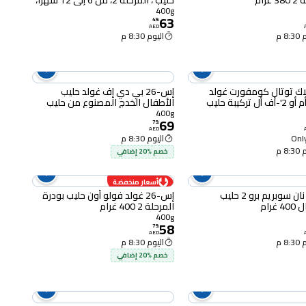
غرام
حليب ، المرحلة 2، من 6 إلى 12 شهرًا،
400 غرام
400g
63
49
.
AED
8 م
اليوم 8:30 م
ك توتال كومفورت غولد
إس-26 بي دي إف غولد حليب
أيتش أم أو 2'-أف أل تركيبة حليب
الأطفال الخدج المصنوع من حليب
مجفف للمتابعة، المرحلة 2 من 6 إلى
البقر مع الحديد، 400 غرام
400g
69
79
.
AED
Only
اليوم 8:30 م
8 م
خصم %20 إضافي
أسعار منخفضة
نستله نان سوبريم برو 2 حليب
إس-26 غولد فولو أون حليب بودرة
غرام
المرحلة 2 400 غرام
400g
58
79
.
AED
8 م
اليوم 8:30 م
خصم %20 إضافي