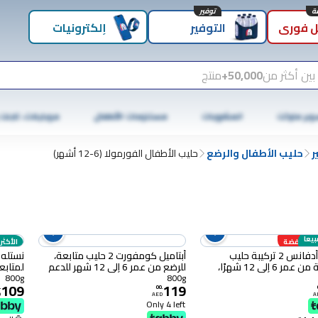
توفير
 فوري
التوفير
إلكترونيات
بين أكثر من
50,000+
منتج
وبر ماركت
المشروبات
مستلزمات الأطفال
موبايلات، تابلت
ر
حليب الأطفال والرضع
حليب الأطفال الفورمولا (6-12 أشهر)
بيعا
ر منخفضة
الأكثر
أبتاميل أدفانس 2 تركيبة حليب
أبتاميل كومفورت 2 حليب متابعة،
للمتابعة من عمر 6 إلى 12 شهرًا،
للرضع من عمر 6 إلى 12 شهر للدعم
 الاستخدام، 800 غرام
الغذائي للمغص والإمساك، عبوة
شهرًا، 800 غرام
800g
800g
109
119
سهلة الاستخدام 800 غرام
.
00
.
D
AED
A
Only 4 left