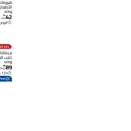
غرام
400g
42
79
.
AED
اليوم 8:30 م
23% OFF
بريمالا
شهرًا 400 غرام
400g
89
06
.
0
AED
120 دقيقة
Carrefour ت