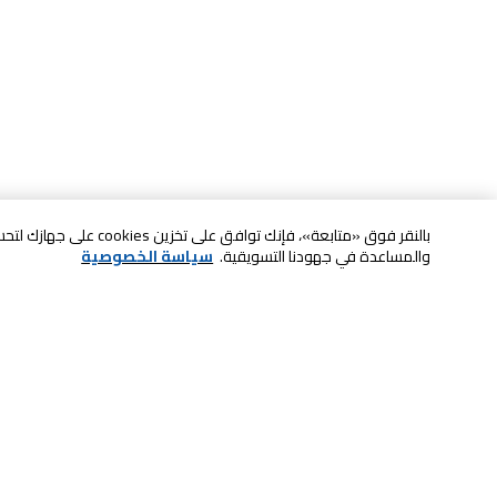
بالنقر فوق «متابعة»، فإنك ت
والمساعدة في جهودنا التسويقية.
سياسة الخصوصية
خدمة العملاء
الصيانة والضمان
ابقى على تواصل معنا
الاسترجاع و التبديل
الدفع بأمان عبر الانترنت
الشحن والتسليم
تواصل معنا عبر الدردشة للحصول على
الدفع عند الاستلام
المساعدة
لا تشيل همها حنًا نوصلها
اتصل بنا للحصول على المساعدة
800-73232
إعدادات ملفات تعريف الارتباط