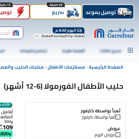
60 دقيقة
15 دقيقة
توصيل بموعد
سريع
توصيل
اليوم 8:30 م
ابحث 
DubaiFestivalCity-Dubai
جميع الفئات
أطعمة طازجة
الخضار والفواكه
الس
الصفحة الرئيسية
مستلزمات الأطفال
منتجات الحليب والعصي
حليب الأطفال الفورمولا (6-12 أشهر)
الأكثر م
أسعا
تُعبأ بواسطة كارفور
تُعبأ بواسطة كارفور
حزمة سهلة
800g
109
00
.
عروض
ED
عروض اليوم