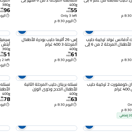
التحسس، حليب متابعة من عمر 6 إلى
للمتابعة المرحلة 2 من 6 أشهر إلى
المرحلة 2 380 
12 شهر، عبوة سهلة الاستخدام 400
سنة 400 غرام
380g
400g
96
55
49
.
49
.
AED
AED
Only 3 left
اليوم :30
اليوم 8:30 م
 أدفانس غولد تركيبة حليب
إس-26 ألتيما حليب بودرة للأطفال
سيميلا
مجفف للأطفال المرحلة 2 من 6 إلى
المرحلة 3 400 غرام
360g
400g
51
61
12 شهرًا 360 غرام
79
.
79
.
AED
AED
اليوم 8:30 م
 2 left
اليوم :30
نستله نان كومفورت 2 تركيبة حليب
نستله برينان حليب المرحلة الثانية
ام
للأطفال الخدج وذوي الوزن
الأطفال 400 
المنخفض عند الولادة، 400 غرام
400g
400g
78
63
99
.
49
.
AED
AED
Onl
اليوم 8:30 م
اليوم :30