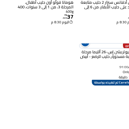
أبتاميل أدفانس سيزار 2 حليب متابعة
هومانا فولّو أون حليب أطفال،
معتمد على حليب الأبقار، من 6 إلى
المرحلة 3، من 1 إلى 3 سنوات، 400
غرام
400g
37
79
.
AED
8 م
اليوم 8:30 م
وايث نيوتريشن إس-26 ألتيما مرحلة
يبة مسحوق حليب للرضع - أبيض
91.00
Only
Ca تم تنفيذه بواسطة