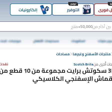
توفير
 فوري
التوفير
إلكترونيات
بين أكثر من
50,000+
منتج
وبر ماركت
المشروبات
مستلزمات الأطفال
موبايلات، تابلت
منتجات الأسفنج وغيرها
مساحات
نفدت 
جات أُخرى من
Scotch Brite
3M سكوتش برايت مجموعة من 10 قطع م
قماش الإسفنجي الكلاسيكي