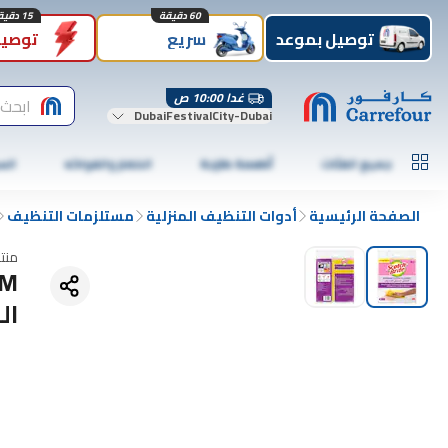
60 دقيقة
15 دقيقة
توصيل بموعد
سريع
توصيل
غدا 10:00 ص
ابحث 
DubaiFestivalCity-Dubai
جميع الفئات
أطعمة طازجة
الخضار والفواكه
الس
الصفحة الرئيسية
أدوات التنظيف المنزلية
مستلزمات التنظيف
منت
ال