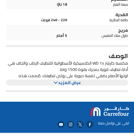
سعة الغبار
18 لترًا
القدرة
طاقة البطارية
220 - 240 فولت
مريح
طول سلك المقبس
5 أمتار
الوصف
مكنسة كارشر WD 1s الكلاسيكية الأسطوانية للتنظيف الرطب والجاف هي
أداة تنظيف قوية بمحرك بقوة 1500 واط.
لونها الأصفر يضفي لمسة حيوية على روتين تنظيفك. صُممت هذه
المكنسة الكهربائية للتعامل مع مهام التنظيف الرطب والجاف على حد
عرض المزيد
سواء، مما يجعلها متعددة الاستخدامات لأي مهمة تنظيف. بفضل تصميم
أسطوانتها، تتمتع بسعة كبيرة لاحتواء الأوساخ والحطام، مما يقلل الحاجة
تتميز كارشر WD 1s الكلاسيكية أيضًا بمجموعة من الملحقات للتعامل مع
إلى تفريغها بشكل متكرر.
مختلف الأسطح والمناطق، مما يضمن تنظيفًا شاملًا في كل مرة.
ابقى على تواصل معنا