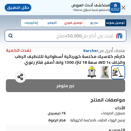
استكشف أحدث العروض
حمّل التطبيق
واستمتع بتجربة تسوّق مذهلة!
توصيل بموعد
سريع
توصيل فوري
التوفير
إلكترونيات
ابحث بين أكثر من
50,000+
منتج
نفدت الكمية
منتجات أُخرى من
Karcher
كارشر كلاسيك مكنسة كهربائية أسطوانية للتنظيف الرطب
والجاف WD 1s، سعة 18 لترًا، 1300 واط، أصفر، فلتر رغوي
غير متوفر
مواصفات المنتج
الأداء
مستوى الضوضاء
76 ديسيبل
ترشيح الهواء النظيف بالمكنسة الكهربائية
فلتر الرغوة
التصميم