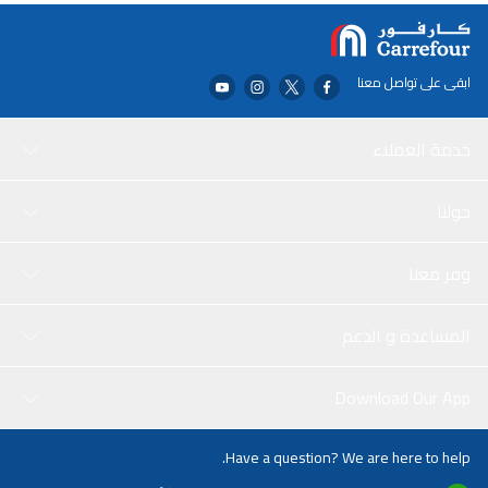
مرة.
بالإضافة إلى أدائها المذهل، تتميز ميلا WWD660WCS بتصميم أنيق يكمل
أي غرفة غسيل حديثة. إن أدوات التحكم البديهية والتشغيل الهادئ تجعل
يوم الغسيل أمرًا سهلاً، بينما يساعدك تصميمها الموفر للطاقة على توفير
فواتير الماء والكهرباء. قم بترقية تجربة الغسيل الخاصة بك مع غسالة ميلا
ابقى على تواصل معنا
بتحميل أمامي WWD660WCS باللون الأبيض اللوتس.
خدمة العملاء
حولنا
وفر معنا
المساعدة و الدعم
Download Our App
Have a question? We are here to help.