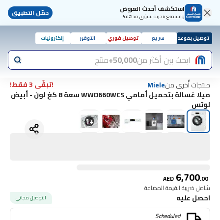
استكشف أحدث العروض
حمّل التطبيق
واستمتع بتجربة تسوّق مذهلة!
توصيل بموعد
سريع
توصيل فوري
التوفير
إلكترونيات
ابحث بين أكثر من
50,000+
منتج
!تبقّى 3 فقط!
منتجات أُخرى من
Miele
ميلا غسالة بتحميل أمامي WWD660WCS سعة 8 كغ لون - أبيض
لوتس
1
+
6,700
AED
.
00
شامل ضريبة القيمة المضافة
احصل عليه
التوصيل مجاني
Scheduled