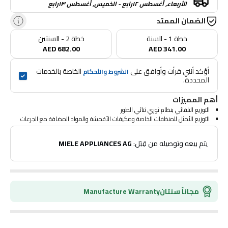
الأربعاء, أغسطس ١٢رابع - الخميس, أغسطس ١٣رابع
الضمان الممتد
خطة 1 - السنة
خطة 2 - السنتين
AED 682.00
AED 341.00
أؤكد أنني قرأت وأوافق على 
 الخاصة بالخدمات 
الشروط والأحكام
المحددة.
أهم المميزات
التوزيع التلقائي بنظام ثوري ثنائي الطور
التوزيع الأمثل للمنظفات الخاصة ومكيفات الأقمشة والمواد المضافة مع الجرعات
 يتم بيعه وتوصيله من قِبَل: 
MIELE APPLIANCES AG
مجاناً سنتان
Manufacture Warranty