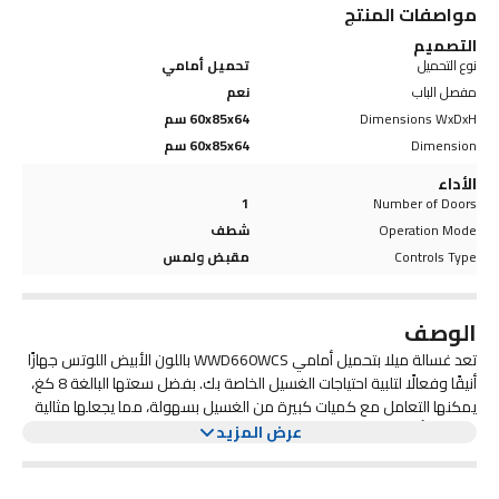
مواصفات المنتج
التصميم
نوع التحميل
تحميل أمامي
مفصل الباب
نعم
Dimensions WxDxH
60x85x64 سم
Dimension
60x85x64 سم
الأداء
1
Number of Doors
Operation Mode
شطف
Controls Type
مقبض ولمس
الوصف
تعد غسالة ميلا بتحميل أمامي WWD660WCS باللون الأبيض اللوتس جهازًا
أنيقًا وفعالًا لتلبية احتياجات الغسيل الخاصة بك. بفضل سعتها البالغة 8 كغ،
يمكنها التعامل مع كميات كبيرة من الغسيل بسهولة، مما يجعلها مثالية
للعائلات أو الأسر التي لديها متطلبات غسيل ثقيلة.
تتميز هذه الغسالة بتقنية ميلا المبتكرة، مما يضمن تنظيفًا شاملاً بينما
عرض المزيد
تكون لطيفة على ملابسك. تضمن ميزات الماكينة المتقدمة، مثل أسطوانة
قرص العسل والتعرف التلقائي على الحمولة، نتائج غسيل مثالية في كل