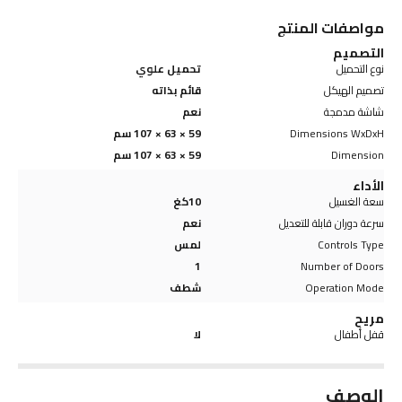
مواصفات المنتج
التصميم
نوع التحميل
تحميل علوي
تصميم الهيكل
قائم بذاته
شاشة مدمجة
نعم
Dimensions WxDxH
59 × 63 × 107 سم
Dimension
59 × 63 × 107 سم
الأداء
سعة الغسيل
10كغ
سرعة دوران قابلة للتعديل
نعم
Controls Type
لمس
1
Number of Doors
Operation Mode
شطف
مريح
قفل أطفال
لا
الوصف