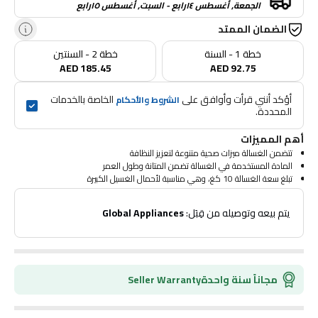
الجمعة, أغسطس ١٤رابع - السبت, أغسطس ١٥رابع
الضمان الممتد
خطة 1 - السنة
خطة 2 - السنتين
AED 185.45
AED 92.75
أؤكد أنني قرأت وأوافق على 
 الخاصة بالخدمات 
الشروط والأحكام
المحددة.
أهم المميزات
تتضمن الغسالة ميزات صحية متنوعة لتعزيز النظافة
المادة المستخدمة في الغسالة تضمن المتانة وطول العمر
تبلغ سعة الغسالة 10 كغ، وهي مناسبة لأحمال الغسيل الكبيرة
تعمل بلوحة تحكم تعمل باللمس لسهولة الاستخدام
تأتي الغسالة باللون الرمادي، مما يضفي لمسة عصرية على مساحتك
 يتم بيعه وتوصيله من قِبَل: 
Global Appliances
أبعادها 59 × 63 × 107 سم، مما يجعلها خيارًا مضغوطًا لإعدادات مختلفة
مجاناً سنة واحدة
Seller Warranty