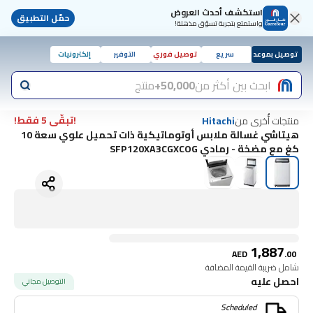
استكشف أحدث العروض
حمّل التطبيق
واستمتع بتجربة تسوّق مذهلة!
توصيل بموعد
سريع
توصيل فوري
التوفير
إلكترونيات
ابحث بين أكثر من
50,000+
منتج
!تبقّى 5 فقط!
منتجات أُخرى من
Hitachi
هيتاشي غسالة ملابس أوتوماتيكية ذات تحميل علوي سعة 10
كغ مع مضخة - رمادي SFP120XA3CGXCOG
1,887
AED
.
00
شامل ضريبة القيمة المضافة
احصل عليه
التوصيل مجاني
Scheduled