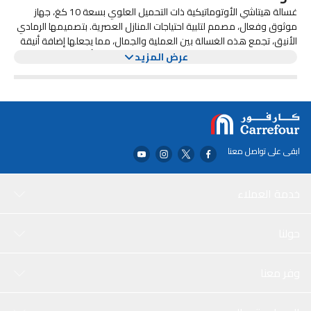
غسالة هيتاشي الأوتوماتيكية ذات التحميل العلوي بسعة 10 كغ، جهاز
موثوق وفعال، مصمم لتلبية احتياجات المنازل العصرية. بتصميمها الرمادي
الأنيق، تجمع هذه الغسالة بين العملية والجمال، مما يجعلها إضافة أنيقة
يتميز هذا الطراز بخيارات قابلة للتخصيص تناسب مختلف أنواع الأقمشة
لأي غرفة غسيل. سعتها الكبيرة التي تبلغ 10 كغ مثالية للعائلات، حيث تتيح
عرض المزيد
لك غسل كميات أكبر دفعة واحدة، مما يوفر الوقت والجهد.
ومتطلبات الغسيل. يمكن للمستخدمين اختيار برامج غسيل مختلفة بسهولة،
مما يضمن عناية مثالية للملابس الحساسة أو شديدة الاتساخ. لوحة التحكم
سهلة الاستخدام تُبسط عملية التشغيل، مما يجعلها سهلة الاستخدام
تُعد كفاءة الطاقة جانبًا أساسيًا في غسالة هيتاشي، حيث تساعد على خفض
لجميع أفراد الأسرة.
فواتير الكهرباء مع تقليل التأثير البيئي. صُنعت من مواد متينة، مما يضمن
عمرًا طويلاً وأداءً موثوقًا. بالإضافة إلى ذلك، يضمن تشغيلها الهادئ الحد
الأدنى من الاضطراب أثناء دورات الغسيل، مما يجعلها خيارًا ممتازًا لأي منزل.
ابقى على تواصل معنا
خدمة العملاء
حولنا
وفر معنا