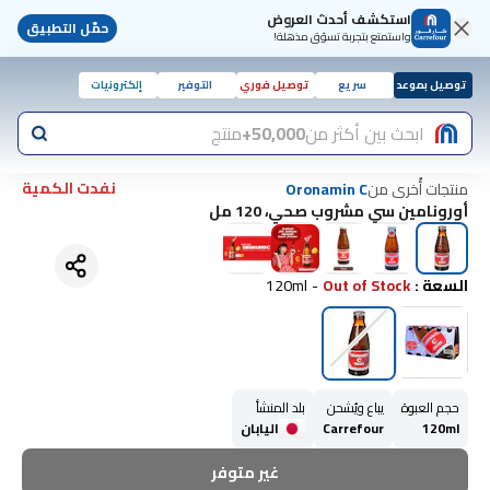
استكشف أحدث العروض
حمّل التطبيق
واستمتع بتجربة تسوّق مذهلة!
توصيل بموعد
سريع
توصيل فوري
التوفير
إلكترونيات
ابحث بين أكثر من
50,000+
منتج
نفدت الكمية
منتجات أُخرى من
Oronamin C
أورونامين سي مشروب صحي، 120 مل
السعة
:
Out of Stock
-
120ml
حجم العبوة
يباع ويُشحن
بلد المنشأ
120ml
Carrefour
اليابان
غير متوفر