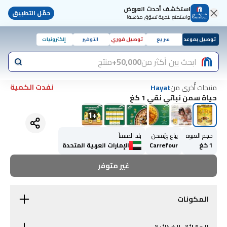
استكشف أحدث العروض
حمّل التطبيق
واستمتع بتجربة تسوّق مذهلة!
توصيل بموعد
سريع
توصيل فوري
التوفير
إلكترونيات
ابحث بين أكثر من
50,000+
منتج
نفدت الكمية
منتجات أُخرى من
Hayat
حياة سمن نباتي نقي 1 كغ
1
+
حجم العبوة
يباع ويُشحن
بلد المنشأ
1 كغ
Carrefour
الإمارات العربية المتحدة
غير متوفر
المكونات