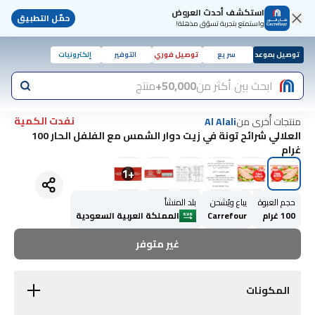
استكشف أحدث العروض
حمّل التطبيق
واستمتع بتجربة تسوّق مذهلة!
توصيل بموعد
سريع
توصيل فوري
التوفير
إلكترونيات
ابحث بين أكثر من
50,000+
منتج
نفدت الكمية
منتجات أُخرى من
Al Alali
العلالي شرائح تونة في زيت دوار الشمس مع الفلفل الحار 100
غرام
1
+
حجم العبوة
يباع ويُشحن
بلد المنشأ
100 غرام
Carrefour
المملكة العربية السعودية
غير متوفر
المكونات