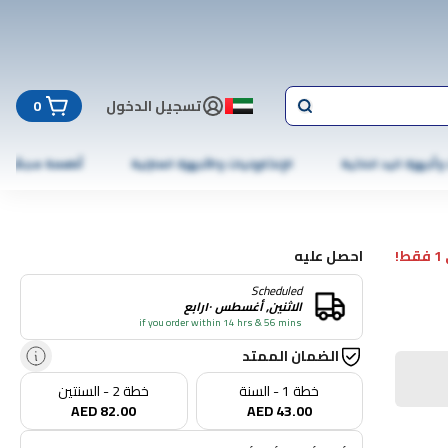
تسجيل الدخول
0
 وأجهزة اليد الذكية
الإلكترونيات والأجهزة المنزلية
أطعمة مجمّدة
!
احصل عليه
Scheduled
الاثنين, أغسطس ١٠رابع
if you order within 14 hrs & 56 mins
الضمان الممتد
خطة 1 - السنة
خطة 2 - السنتين
AED 82.00
AED 43.00