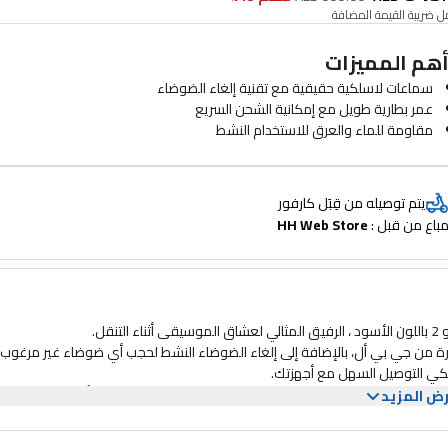
 ضريبة القيمة المضافة
هم المميزات
سماعات لاسلكية حقيقية مع تقنية إلغاء الضوضاء
عمر بطارية طويل مع إمكانية الشحن السريع
مقاومة للماء والعرق للاستخدام النشط
يتم توصيله من قِبَل كارفور
باع من قبل : 
HH Web Store
من جي بي أل، بالإضافة إلى إلغاء الضوضاء النشط لحجب أي ضوضاء غير مرغوب 
لكي التوصيل السهل مع أجهزتك.
 الصتميم الأسود الأنيق. سواء كنت في الطريق ، تمارس الرياضة أو مجرد الاسترخا
ض المزيد
 في الاستماع.