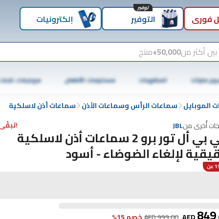
توفير
 فوري
التوفير
إلكترونيات
بين أكثر من
50,000+
منتج
وبر ماركت
المشروبات
مستلزمات الأطفال
موبايلات، تابلت
 الموبايل
سماعات الرأس وسماعات الأذن
سماعات أذن لاسلكية
!تبقّى 1 فقط
جات أُخرى من
JBL
جي بي أل تور برو 2 سماعات أذن لاسلكية
يقية لإلغاء الضوضاء - أسود
عن
849
.
AED
999.00
AED
خصم 15%