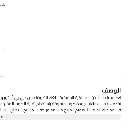
شامل
أ
م
الوصف
تعد سماعات الأذن اللاسلكية الحقيقية لإلغاء الضوضاء من جي بي أل تور برو 2 باللون الأسود ، الرفيق المثالي لعشاق الموسيقى أثناء التنقل.
تقدم هذه السماعات جودة صوت متفوقة باستخدام تقنية الصوت المشهورة 
في محيطك. يضمن التصميم المريح ملاءمة مريحة، بينما يتيح الاتصال اللاس
تجمع هذه السماعات بين الأناقة والعملية ، و ذلك بفضل عمر بطارية طويل و
عر
المنزل، ستعزز سماعات الأذن اللاسلكية الحقيقيةلإلغاء الضوضاء من جي بي أل تولر برو 2 تجربتك