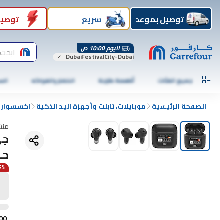
توصيل بموعد
سريع
توصيل
اليوم 10:00 ص
ابحث 
DubaiFestivalCity-Dubai
جميع الفئات
أطعمة طازجة
الخضار والفواكه
الس
الصفحة الرئيسية
موبايلات، تابلت وأجهزة اليد الذكية
اكسسوارات
منت
حق
15% 
00