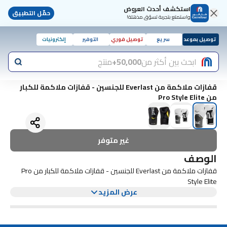
استكشف أحدث العروض
حمّل التطبيق
واستمتع بتجربة تسوّق مذهلة!
توصيل بموعد
سريع
توصيل فوري
التوفير
إلكترونيات
ابحث بين أكثر من
50,000+
منتج
قفازات ملاكمة من Everlast للجنسين - قفازات ملاكمة للكبار
من Pro Style Elite
غير متوفر
الوصف
قفازات ملاكمة من Everlast للجنسين - قفازات ملاكمة للكبار من Pro
Style Elite
عرض المزيد