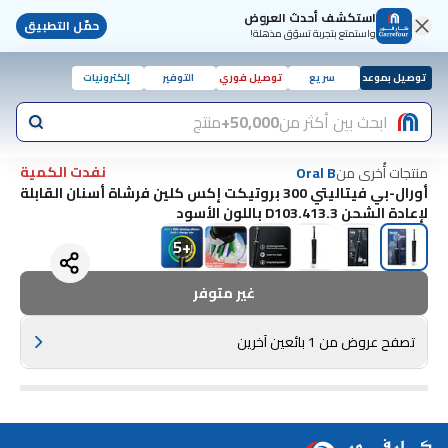
استكشف أحدث العروض
حمّل التطبيق
واستمتع بتجربة تسوّق مذهلة!
توصيل بموعد
سريع
توصيل فوري
التوفير
إلكترونيات
ابحث بين أكثر من
50,000+
منتج
نفدت الكمية
منتجات أُخرى من
Oral B
أورال-بي فيتاليتي 300 بروتيكت إكس كلين فرشاة أسنان القابلة
لإعادة الشحن D103.413.3 باللون الأسود
5
+
غير متوفر
تصفح عروض من 1 بائعين آخرين