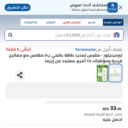
استكشف أحدث العروض
حمّل التطبيق
واستمتع بتجربة تسوّق مذهلة!
توصيل بموعد
سريع
توصيل فوري
التوفير
إلكترونيات
ابحث بين أكثر من
50,000+
منتج
!تبقّى 6 فقط!
منتجات أُخرى من
Terminator
تيرمينيتور - مقبس تمديد طاقة عالمي ب3 مقابس مع مفاتيح
فردية ومؤشرات، 13 أمبير، معتمد من إيزما
33
AED
.
00
شامل ضريبة القيمة المضافة
احصل عليه