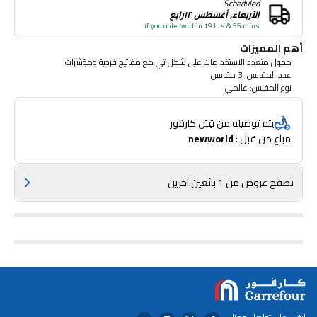
Scheduled
الأربعاء, أغسطس ١٢رابع
if you order within 19 hrs & 55 mins
أهم المميزات
محول متعدد الاستخدامات على شكل تي مع مفاتيح فردية ومؤشرات
عدد المقابس: 3 مقابس
نوع المقبس: عالمي
نوع القابس: 13 أمبير
تصنيف الجهد: 250 فولت
يتم توصيله من قِبَل كارفور
الطاقة القصوى: تحميل 3250 واط
مباع من قبل : 
newworld
نوع المؤشر: فردي
نوع السويتش: مفتاح فردي
نوع المصهر: نعم
نوع التعبئة: بلاستيك
تصفح عروض من 1 بائعين آخرين
معتمد من إيزما: نعم
ضوء ليلي: لا
مقبس ( يو اس بي ): لا