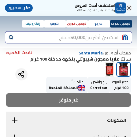
استكشف أحدث العروض
حمّل التطبيق
واستمتع بتجربة تسوّق مذهلة!
توصيل بموعد
سريع
توصيل فوري
التوفير
إلكترونيات
ابحث بين أكثر من
50,000+
منتج
نفدت الكمية
منتجات أُخرى من
Santa Maria
سانتا ماريا معجون شيبوتلي بنكهة مدخنة 100 غرام
حجم العبوة
يباع ويُشحن
بلد المنشأ
100 غرام
Carrefour
المملكة المتحدة
غير متوفر
المكونات