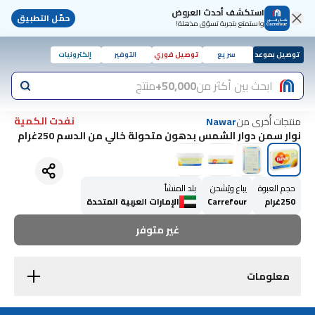
استكشف أحدث العروض
حمّل التطبيق
واستمتع بتجربة تسوّق مذهلة!
توصيل بموعد
سريع
توصيل فوري
التوفير
إلكترونيات
ابحث بين أكثر من
50,000+
منتج
نفدت الكمية
منتجات أُخرى من
Nawar
نوار سمن دوار الشمس بدهون متحولة خالي من الدسم 250غرام
حجم العبوة
يباع ويُشحن
بلد المنشأ
250غرام
Carrefour
الإمارات العربية المتحدة
غير متوفر
معلومات