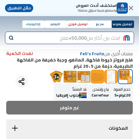
استكشف أحدث العروض
حمّل التطبيق
واستمتع بتجربة تسوّق مذهلة!
توصيل بموعد
سريع
توصيل فوري
التوفير
إلكترونيات
ابحث بين أكثر من
50,000+
منتج
نفدت الكمية
منتجات أُخرى من
Feli's Fruitz
فليز فروتز خيوط فاكهةـ المانغو، وجبة خفيفة من الفاكهة
الطبيعية، حزمة من 5 ، 20 غرام
3
+
حجم العبوة
يباع ويُشحن
بلد المنشأ
20غرام×5
Carrefour
جنوب إفريقيا
غير متوفر
المكونات