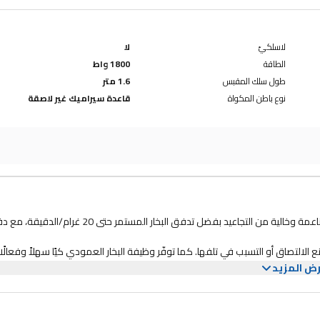
لاسلكيّ
لا
الطاقة
1800 واط
طول سلك المقبس
1.6 متر
نوع باطن المكواة
قاعدة سيراميك غير لاصقة
مكواة البخار فيليبس 1000 سيريز DST1020 قوية وفعالة وتضمن ملابس ناعمة وخالية من التجاعيد بفضل تدفق البخار المستمر حتى 20
التصاق أو التسبب في تلفها. كما توفّر وظيفة البخار العمودي كيًا سهلاً وفعالًا
ض المزيد
ول إليها.