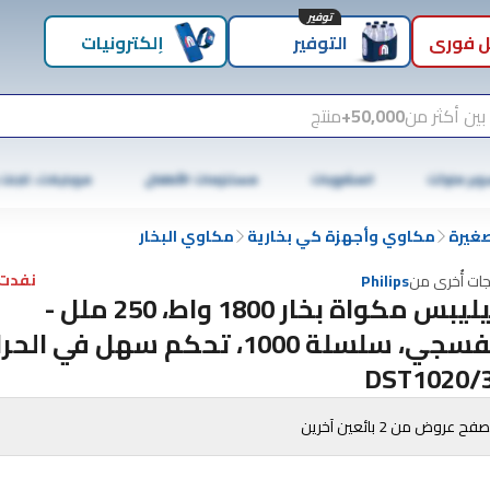
توفير
 فوري
التوفير
إلكترونيات
بين أكثر من
50,000+
منتج
وبر ماركت
المشروبات
مستلزمات الأطفال
موبايلات، تابلت
صغيرة
مكاوي وأجهزة كي بخارية
مكاوي البخار
نفدت 
جات أُخرى من
Philips
فيليبس مكواة بخار 1800 واط، 250 ملل -
بنفسجي، سلسلة 1000، تحكم سهل في الح
DST1020/
فح عروض من 2 بائعين آخرين