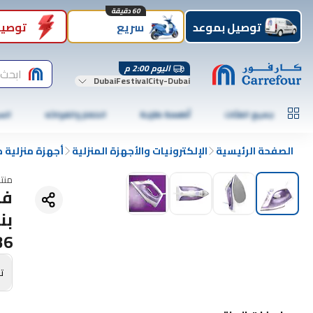
60 دقيقة
توصيل بموعد
سريع
توصيل
اليوم 2:00 م
ابحث 
DubaiFestivalCity-Dubai
جميع الفئات
أطعمة طازجة
الخضار والفواكه
الس
الصفحة الرئيسية
الإلكترونيات والأجهزة المنزلية
أجهزة منزلية 
منت
36
تص