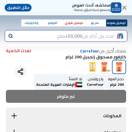
استكشف أحدث العروض
حمّل التطبيق
واستمتع بتجربة تسوّق مذهلة!
توصيل بموعد
سريع
توصيل فوري
التوفير
إلكترونيات
ابحث بين أكثر من
50,000+
منتج
نفدت الكمية
منتجات أُخرى من
Carrefour
كارفور مسحوق زنجبيل 200 غرام
حجم العبوة
يباع ويُشحن
بلد المنشأ
200 غرام
Carrefour
الإمارات العربية المتحدة
غير متوفر
المكونات