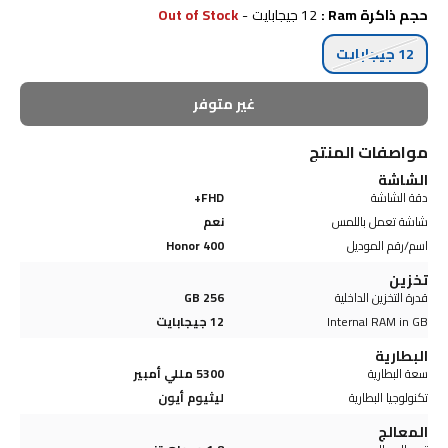
حجم ذاكرة Ram
:
12 جيجابايت
-
Out of Stock
12 جيجابايت
غير متوفر
مواصفات المنتج
الشاشة
دقة الشاشة
FHD+
شاشة تعمل باللمس
نعم
اسم/رقم الموديل
Honor 400
تخزين
قدرة التخزين الداخلية
256 GB
Internal RAM in GB
12 جيجابايت
البطارية
سعة البطارية
5300 مللي أمبير
تكنولوجيا البطارية
ليثيوم أيون
المعالج