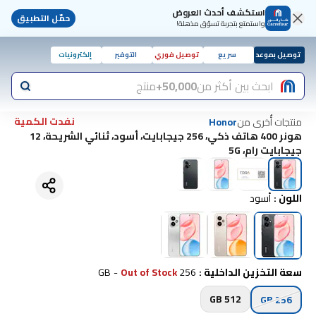
استكشف أحدث العروض
حمّل التطبيق
واستمتع بتجربة تسوّق مذهلة!
توصيل بموعد
سريع
توصيل فوري
التوفير
إلكترونيات
ابحث بين أكثر من
50,000+
منتج
نفدت الكمية
منتجات أُخرى من
Honor
هونر 400 هاتف ذكي، 256 جيجابايت، أسود، ثنائي الشريحة، 12
جيجابايت رام، 5G
اللون
:
أسود
سعة التخزين الداخلية
:
256 GB
Out of Stock
-
512 GB
256 GB