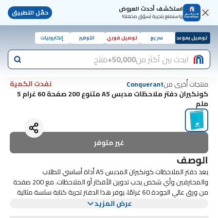
استكشف أحدث العروض
حمّل التطبيق
واستمتع بتجربة تسوّق مذهلة!
توصيل بموعد
سريع
توصيل فوري
التوفير
إلكترونيات
ابحث بين أكثر من
50,000+
منتج
نفدت الكمية
منتجات أُخرى من
Conquerant
كونكيران دفتر ملاحظات مدبس A5 متنوع 200 صفحة 60 غرام 5
ملم
غير متوفر
الوصف
يعد دفتر الملاحظات كونكيران المدبس A5 أداة أساسي للطلاب
والمحترفين وأي شخص يحب تدوين الأفكار أو الملاحظات. مع 200 صفحة
من ورق عالي الجودة 60 غرامًا، يوفر هذا الدفتر تجربة كتابة سلسة مثالية
لكل من القلم والرصاص. الحجم A5 يجعله محمولاً، مما يسمح لك بحمله
يتميز دفتر ملاحظات كونكيران بتصميم شبكي مقاس 5 ملم، وهو مصمم
عرض المزيد
بسهولة في حقيبتك أو حقيبة الظهر، مما يضمن لك القدرة على تدوين
ليكون متعدد الإستخدامات. سواء كنت ترسم مخططات أو تكتب قوائم أو