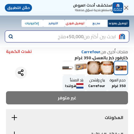
استكشف أحدث العروض
حمّل التطبيق
واستمتع بتجربة تسوّق مذهلة!
توصيل بموعد
سريع
توصيل فوري
التوفير
إلكترونيات
ابحث بين أكثر من
50,000+
منتج
نفدت الكمية
منتجات أُخرى من
Carrefour
كارفور خبز بالعسل، 350 غرام
حجم العبوة
يباع ويُشحن
بلد المنشأ
350 غرام
Carrefour
هولندا
غير متوفر
المكونات