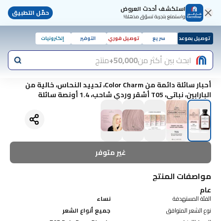
استكشف أحدث العروض
حمّل التطبيق
واستمتع بتجربة تسوّق مذهلة!
توصيل بموعد
سريع
توصيل فوري
التوفير
إلكترونيات
ابحث بين أكثر من
50,000+
منتج
أحبار سائلة دائمة من Color Charm، تحييد النحاس، خالية من
البارابين، نباتي، T05 أشقر وردي شاحب، 1.4 أونصة سائلة
غير متوفر
مواصفات المنتج
عام
الفئة المستهدفة
نساء
نوع الشعر المتوافق
جميع أنواع الشعر