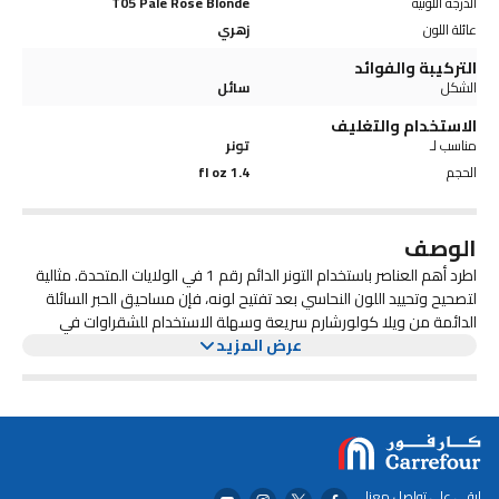
الدرجة اللونية
T05 Pale Rose Blonde
عائلة اللون
زهري
التركيبة والفوائد
الشكل
سائل
الاستخدام والتغليف
مناسب لـ
تونر
الحجم
1.4 fl oz
الوصف
اطرد أهم العناصر باستخدام التونر الدائم رقم 1 في الولايات المتحدة. مثالية
لتصحيح وتحييد اللون النحاسي بعد تفتيح لونه، فإن مساحيق الحبر السائلة
الدائمة من ويلا كولورشارم سريعة وسهلة الاستخدام للشقراوات في
عرض المزيد
المنزل وبجودة صالونات التجميل. التونر الخاص بنا لطيف على الشعر مما
يسمح لك بتحييد النحاس مع تكسر أقل بنسبة تصل إلى 90%. ومع إضافة 4
درجات ألوان جديدة، نقدم مجموعة كاملة من الألوان الدافئة والباردة
والباستيل لمساعدتك على اكتشاف أفضل لون أشقر لديك. نباتي وخالي من
البارابين. يعتمد حساب WELLA على قاعدة بيانات قياس البيع بالتجزئة
المشتركة لاسم المستهلك الشائع لأحبار الشعر لمدة 52 أسبوعًا تنتهي في
18/3/2023 الفترة الزمنية xAOC (مجموعة ممتدة لجميع منافذ البيع)
ابقى على تواصل معنا