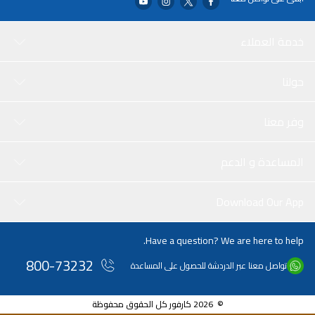
Sally Beauty Omni Market. حقوق الطبع والنشر لعام 2023، لشركة
Nielsen Consumer LLC. مفتح مسحوق الحبر WELLA COLORCHARM
مقابل المفتح وحده.
خدمة العملاء
حولنا
وفر معنا
المساعدة و الدعم
Download Our App
Have a question? We are here to help.
800-73232
تواصل معنا عبر الدردشة للحصول على المساعدة
© 2026 كارفور كل الحقوق محفوظة