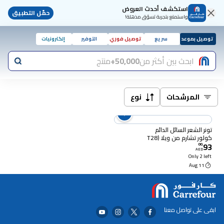
استكشف أحدث العروض
حمّل التطبيق
واستمتع بتجربة تسوّق مذهلة!
توصيل بموعد
سريع
توصيل فوري
التوفير
إلكترونيات
ابحث بين أكثر من
50,000+
منتج
المرشحات
نوع
تونر الشعر السائل الدائم
كولور تشارم من ويلا (T28
93
أشقر طبيعي)
00
.
AED
Only 2 left
11 Aug
ابقى على تواصل معنا