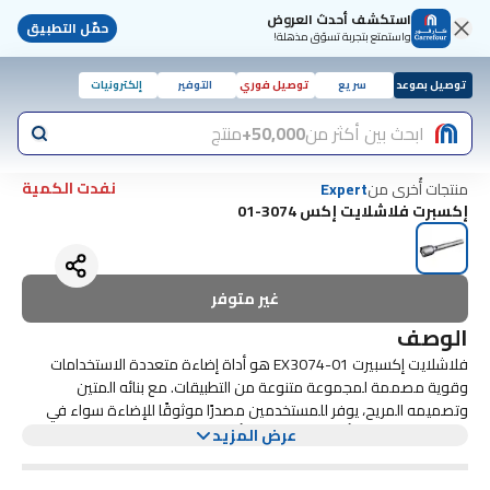
استكشف أحدث العروض
حمّل التطبيق
واستمتع بتجربة تسوّق مذهلة!
توصيل بموعد
سريع
توصيل فوري
التوفير
إلكترونيات
ابحث بين أكثر من
50,000+
منتج
نفدت الكمية
منتجات أُخرى من
Expert
إكسبرت فلاشلايت إكس 3074-01
غير متوفر
الوصف
فلاشلايت إكسبيرت EX3074-01 هو أداة إضاءة متعددة الاستخدامات
وقوية مصممة لمجموعة متنوعة من التطبيقات. مع بنائه المتين
وتصميمه المريح، يوفر للمستخدمين مصدرًا موثوقًا للإضاءة سواء في
المغامرات الخارجية، أو حالات الطوارئ، أو المهام اليومية. يتميز الفلاشلايت
مزودًا بتقنية LED المتقدمة، يوفر EX3074-01 كفاءة في استهلاك الطاقة
عرض المزيد
وطول عمر، مما يسمح للمستخدمين بالاستمتاع باستخدام ممتد دون
بإنتاجية عالية من اللومن تضمن أقصى درجات السطوع، مما يجعله رفيقًا
أساسيًا لأي شخص يقدر الرؤية والسلامة في ظروف الإضاءة المنخفضة.
الحاجة إلى استبدال البطاريات بشكل متكرر. كما يتضمن الفلاشلايت أوضاع