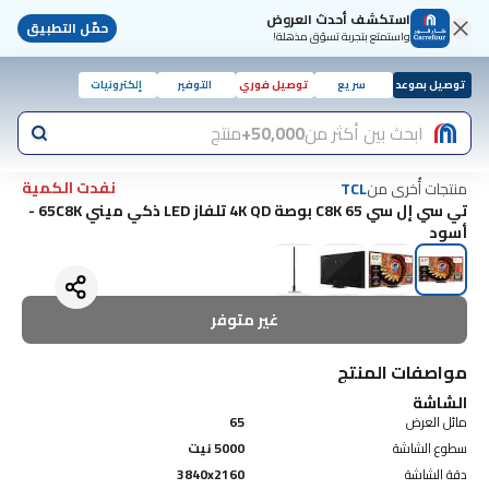
استكشف أحدث العروض
حمّل التطبيق
واستمتع بتجربة تسوّق مذهلة!
توصيل بموعد
سريع
توصيل فوري
التوفير
إلكترونيات
ابحث بين أكثر من
50,000+
منتج
نفدت الكمية
منتجات أُخرى من
TCL
تي سي إل سي C8K 65 بوصة 4K QD تلفاز LED ذكي ميني 65C8K -
أسود
غير متوفر
مواصفات المنتج
الشاشة
مائل العرض
65
سطوع الشاشة
5000 نيت
دقة الشاشة
3840x2160