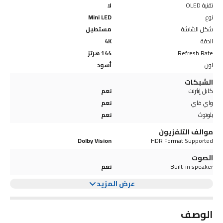
تقنية OLED
لا
نوع
Mini LED
شكل الشاشة
مستطيل
الدقة
4K
Refresh Rate
144 هرتز
لون
أسود
الشبكات
كابل إيثرنت
نعم
واي فاي
نعم
بلوتوث
نعم
موالف التلفزيون
Dolby Vision
HDR Format Supported
الصوت
Built-in speaker
نعم
عرض المزيد
الوصف