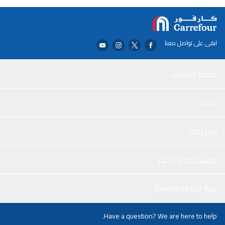
يضيف اللون الأصفر لمسة حيوية إلى طريقة لعبك. قم بترقية سلاحك
واستمتع بمتعة لا نهاية لها مع حبيبات هايبر جل هذه.
ابقى على تواصل معنا
خدمة العملاء
حولنا
وفر معنا
المساعدة و الدعم
Download Our App
Have a question? We are here to help.