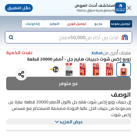
استكشف أحدث العروض
حمّل التطبيق
واستمتع بتجربة تسوّق مذهلة!
توصيل بموعد
سريع
توصيل فوري
التوفير
إلكترونيات
ابحث بين أكثر من
50,000+
منتج
نفدت الكمية
منتجات أُخرى من
Xshot
زورو إكس شوت حبيبات هايبر جل - أصفر 20000 قطعة
1
+
غير متوفر
الوصف
إن حبيبات زورو إكس شوت هايبر جل باللون الأصفر 20000 قطعة عبارة عن
مجموعة من حبيبات الجل عالية الجودة مصممة للاستخدام مع مسدس
إكس شوت.
هذه الكريات مصنوعة من مادة هلامية خاصة ناعمة وآمنة، ومع ذلك
عرض المزيد
توفر أداءً ممتازًا. مع وجود 20000 حبة في كل عبوة، سيكون لديك الكثير
من الذخيرة لمعركتك القادمة.