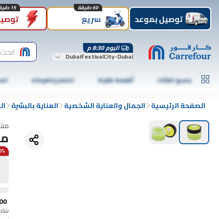
60 دقيقة
15 دقيقة
توصيل بموعد
سريع
توصيل
اليوم 8:30 م
ابحث 
DubaiFestivalCity-Dubai
جميع الفئات
أطعمة طازجة
الخضار والفواكه
الس
الصفحة الرئيسية
الجمال والعناية الشخصية
العناية بالبشرة
ال
منت
مق
50% 
00
شامل