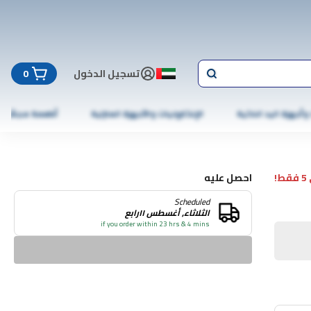
تسجيل الدخول
0
 وأجهزة اليد الذكية
الإلكترونيات والأجهزة المنزلية
أطعمة مجمّدة
!
احصل عليه
Scheduled
الثلاثاء, أغسطس ١١رابع
if you order within 23 hrs & 4 mins