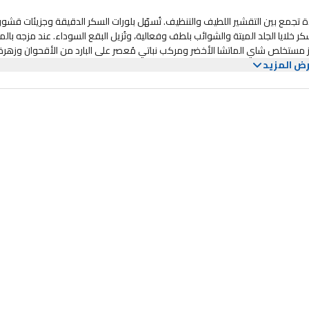
 تجمع بين التقشير اللطيف والتنظيف. تُسهّل بلورات السكر الدقيقة وجزيئات قشور 
ر خلايا الجلد الميتة والشوائب بلطف وفعالية، وتُزيل البقع السوداء. عند مزجه بالما
يُعزز مستخلص شاي الماتشا الأخضر ومركب نباتي مُعصر على البارد من الأقحوان وزهرة
ض المزيد
مش عالية الجودة المُعصرة على البارد على استعادة الفلتر الدقيق الطبيعي الواقي،
وتُحسّن مقاومة البشرة للتأثيرات البيئية السلبية. رائحة العنب والليمون لا تُقاوم. الاستخدام ضعيه على بشرة نظيفة صباحًا ومساءً، وبحركات دائرية، دلكي بل
يكِ. احرصي دائمًا على إخراج المنتج من العبوة بأيدٍ جافة تمامًا أو باستخدام مل
 أسبوعيًا كحد أقصى. النتيجة يزيل خلايا الجلد الميتة بلطف ويترك بشرتكِ ناعمة ومشرقة. يُحسّن خصائص سطح البشرة والدورة ال