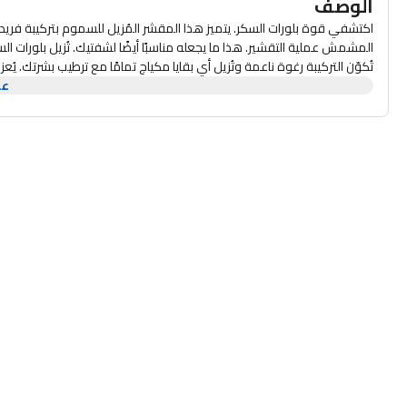
الوصف
اكتشفي قوة بلورات السكر. يتميز هذا المقشر المُزيل للسموم بتركيبة فريدة
المشمش عملية التقشير. هذا ما يجعله مناسبًا أيضًا لشفتيك. تُزيل بلورات السك
تُكوّن التركيبة رغوة ناعمة وتُزيل أي بقايا مكياج تمامًا مع ترطيب بشرتك. 
عر
الفراولة الإيطالية عملية إزالة السموم من البشرة. تُساعد زيوت القنب والمش
على بشرتك حتى تذوب. اشطفيه بالماء وجففيه. يمكنكِ استخدامه أيضًا على شفت
جافة. يُنصح باستخدامه مرتين
ستحصلين على بشرة نظيفة تمامًا وناعمة دون أي جفاف أو تهيج.