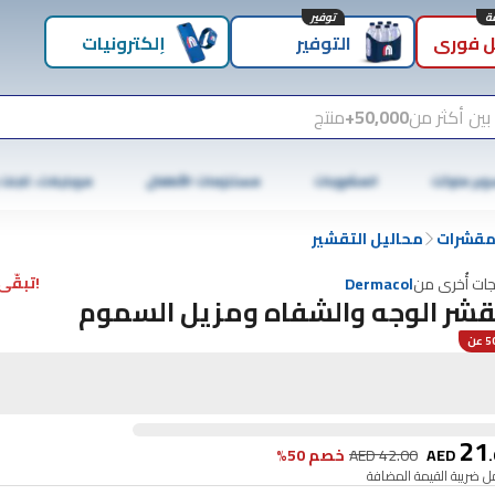
توفير
 فوري
التوفير
إلكترونيات
بين أكثر من
50,000+
منتج
وبر ماركت
المشروبات
مستلزمات الأطفال
موبايلات، تابلت
مقشرات
محاليل التقشير
!تبقّى 5 فقط
جات أُخرى من
Dermacol
شر الوجه والشفاه ومزيل السموم
عن
21
.
AED
42.00
AED
خصم 50%
 ضريبة القيمة المضافة