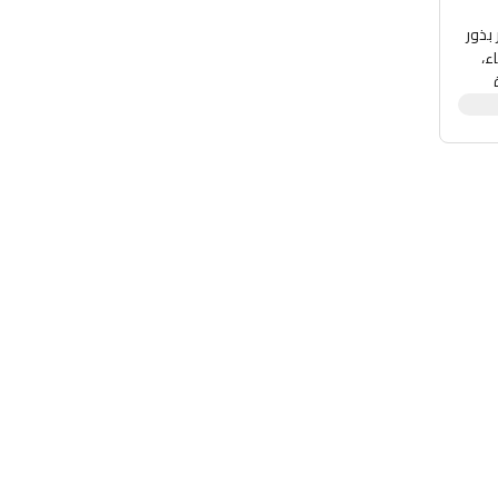
بذور
ء،
ورات السكر
عقة
دموية.