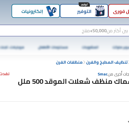
توفير
 فوري
التوفير
إلكترونيات
بين أكثر من
50,000+
منتج
وبر ماركت
المشروبات
مستلزمات الأطفال
موبايلات، تابلت
تنظيف المطبخ والفرن
منظفات الفرن
نفدت 
جات أُخرى من
Smac
اك منظف شعلات الموقد 500 ملل