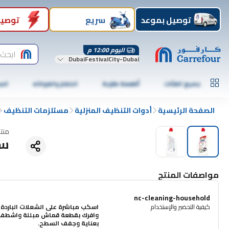
توصيل بموعد
سريع
توصيل
اليوم 12:00 م
ابحث 
DubaiFestivalCity-Dubai
جميع الفئات
أطعمة طازجة
الخضار والفواكه
الس
الصفحة الرئيسية
أدوات التنظيف المنزلية
مستلزمات التنظيف
منت
سم
مواصفات المنتج
nc-cleaning-household
كيفية التحضير والإستخدام
اسكب مباشرة على الشعلات الباردة
وافرك بقطعة قماش مبللة واشطف
بعناية وجفف السطح.