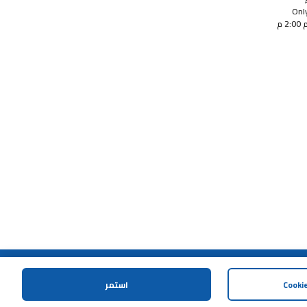
Only
2 م
المساعدة و الدعم
استمر
تد على المشتريات
اتصل بنا