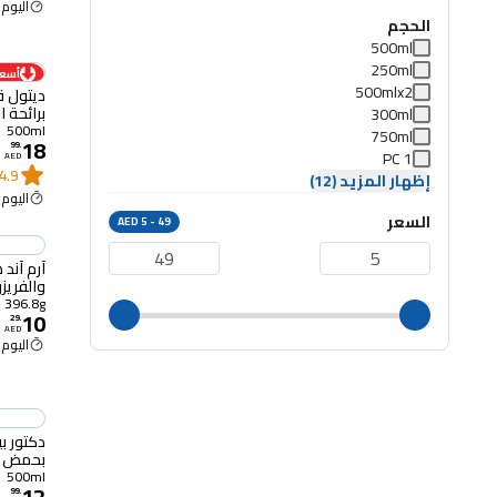
اليوم 2:00 م
الحجم
500ml
250ml
أسعا
500mlx2
ديتول ق
برائحة البرت
300ml
500ml
750ml
18
99
.
1 PC
AED
4.9
إظهار المزيد (12)
اليوم 2:00 م
السعر
AED 5 - 49
والفريزر، 396.8 غ
396.8g
10
29
.
AED
اليوم 2:00 م
دكتور ب
بحمض الستر
500ml
12
99
.