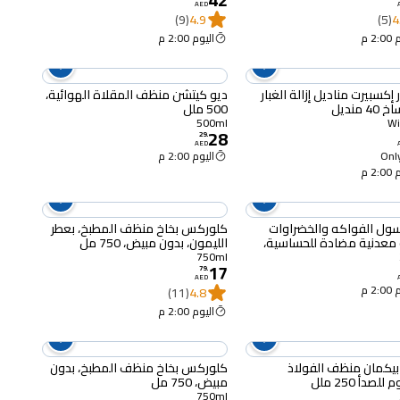
AED
(9)
4.9
(5)
4
2 م
اليوم 2:00 م
إكسبيرت مناديل إزالة الغبار
ديو كيتشن منظف ​​المقلاة الهوائية،
 منديل
500 ملل
500ml
28
29
.
AED
Only
اليوم 2:00 م
2 م
ول الفواكه والخضراوات
كلوركس بخاخ منظف المطبخ، بعطر
 معدنية مضادة للحساسية،
الليمون، بدون مبيض، 750 مل
750ml
17
79
.
AED
2 م
(11)
4.8
اليوم 2:00 م
بيكمان منظف الفولاذ
كلوركس بخاخ منظف المطبخ، بدون
لصدأ 250 ملل
مبيض، 750 مل
750ml