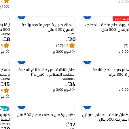
.7
10 Aug
ر منخفضة
ارورة بخاخ منظف المطبخ ،
إسماك مزيل شحوم متعدد برائحة
ليفا ب
قال، 500 ملل
الليمون 650 ملل
500 ملل
500ml
650ml
8
20
99
.
79
.
AED
AED
.9
(27)
4.9
(7)
اليوم 2:00 م
اليوم :00
آرم آند هامر صودا الخبز للثلاجة
بخاخ للتنظيف من جف فائق السرعة
مستر 
رام
,لتنظيف المطابخ , ٥٠٠مل x ٢
بالحمضيات 
500ml
500mlx2
15
34
29
.
29
.
AED
AED
اليوم 2:00 م
.9
اليوم :00
أضف 3 
يكمان منظف ​​الحمام إحترافي
دكتور بيكمان منظف مطبخ 500 ملل
كارفور
يك، 500 ملل
للمطابخ، 500 ملل، ح
500ml
17
500mlx3
29
.
20
AED
79
.