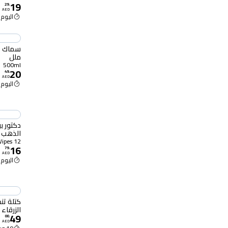
19
29
.
AED
اليوم 2:00 م
ملل
500ml
20
49
.
AED
اليوم 2:00 م
دكتور ب
الذهب والف
12 Wipes
16
79
.
AED
اليوم 2:00 م
الزرقاء النشطة
49
00
.
AED