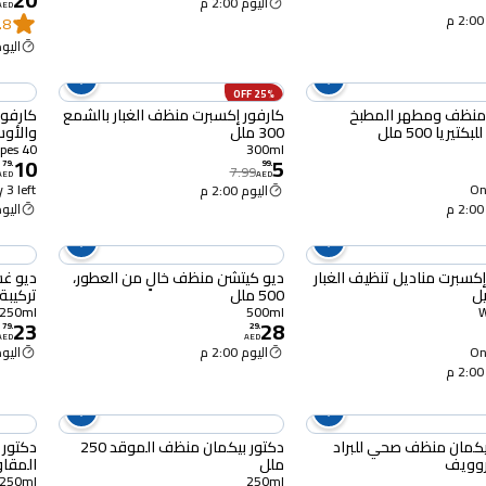
اليوم 2:00 م
AED
.8
اليوم :00
25% OFF
 منظف ومطهر المطبخ
كارفور إكسبرت منظف ​​الغبار بالشمع
كارفور 
تيريا 500 ملل
300 ملل
والأوساخ 40
40 Wipes
300ml
10
5
79
.
99
.
7.99
AED
AED
 3 left
Onl
اليوم 2:00 م
اليوم :00
إكسبرت مناديل تنظيف الغبار
ديو كيتشن منظف ​​خالٍ من العطور،
ديو غس
500 ملل
تركيبة
250 ملل
250ml
500ml
23
28
79
.
29
.
AED
AED
Onl
اليوم 2:00 م
اليوم :00
يكمان منظف صحي للبراد
دكتور بيكمان منظف الموقد 250
دكتور 
روويف
ملل
المقاوم ل
250ml
250ml