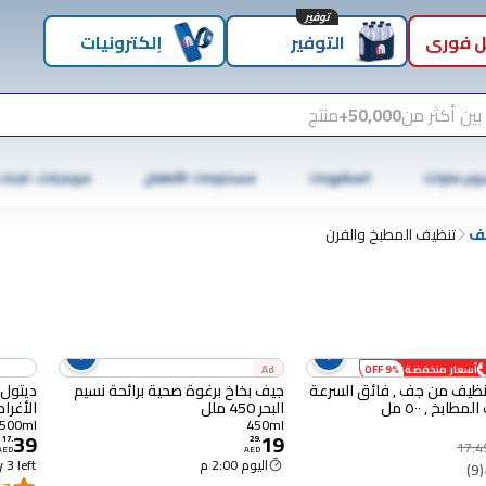
توفير
 فوري
التوفير
إلكترونيات
بين أكثر من
50,000+
منتج
وبر ماركت
المشروبات
مستلزمات الأطفال
موبايلات، تابلت
يف
تنظيف المطبخ والفرن
أسعار منخفضة
9% OFF
Ad
تنظيف من جف , فائق السرعة
جيف بخاخ برغوة صحية برائحة نسيم
ديتول 
مطابخ , ٥٠٠ مل
البحر 450 ملل
الأغراض ب
500ml
450ml
39
19
17
.
29
.
17.4
AED
AED
اليوم 2:00 م
 3 left
(9)