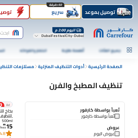
60 دقيقة
توصيل بموعد
سريع
توصيل
اليوم 2:00 م
ابحث 
DubaiFestivalCity-Dubai
جميع الفئات
أطعمة طازجة
الخضار والفواكه
الس
الصفحة الرئيسية
أدوات التنظيف المنزلية
مستلزمات التنظ
تنظيف المطبخ والفرن
Ad
تُعبأ بواسطة كارفور
بخاخ لل
,لتنظيف ال
تُعبأ بواسطة كارفور
500ml
15
89
.
عروض
9
AED
4.8
عروض اليوم