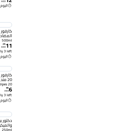
AED
اليوم 2:00 م
كارفور
المضاد للبك
500ml
11
29
.
AED
y 3 left
اليوم 2:00 م
كارفور 
20 منديل
20 Wipes
6
99
.
AED
y 3 left
اليوم 2:00 م
دكتور ب
والميك
250ml