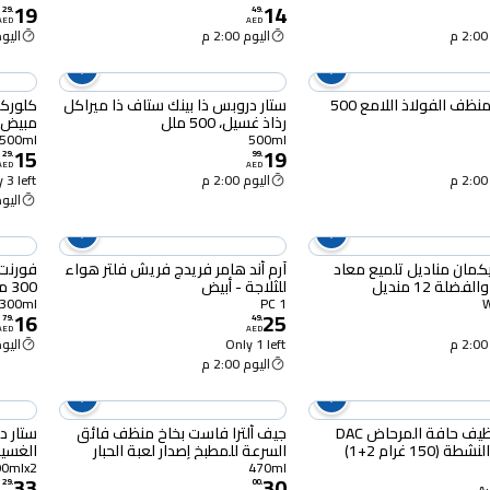
19
14
29
.
49
.
AED
AED
اليوم 2:00 م
اليوم :00
سماك منظف الفولاذ اللامع 500
ستار دروبس ذا بينك ستاف ذا ميراكل
كلورك
رذاذ غسيل، 500 ملل
مبيض، 500 م
500ml
500ml
15
19
29
.
99
.
AED
AED
اليوم 2:00 م
 3 left
اليوم :00
يكمان مناديل تلميع معاد
آرم أند هامر فريدج فريش فلتر هواء
فورنت 
ضلة 12 منديل
للثلاجة - أبيض
300 ملل
300ml
1 PC
16
25
79
.
49
.
AED
AED
Only 1 left
اليوم :00
اليوم 2:00 م
كتلة تنظيف حافة المرحاض DAC
جيف ألترا فاست بخاخ منظف فائق
ستار د
 (150 غرام 2+1)
السرعة للمطبخ إصدار لعبة الحبار
كمية محدودة، 470 ملل
2
500mlx2
470ml
33
30
29
.
00
.