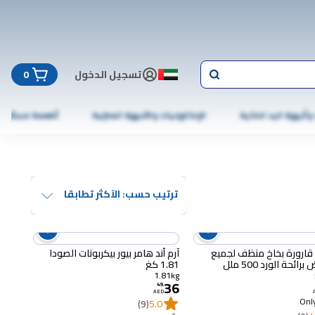
تسجيل الدخول
0
 وأجهزة اليد الذكية
الإلكترونيات والأجهزة المنزلية
أطعمة مجمّدة
ترتيب حسب: الآكثر تطابقا
قارورة بخاخ منظف لجميع
آرم أند هامر بيور بيكربونات الصودا
رائحة الورد 500 ملل
1.81 كغ
1.81kg
36
49
.
AED
Only
(9)
5.0