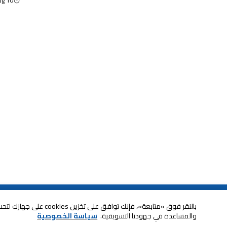
10 Aug
خدمة العملاء
بالنقر فوق «متابعة»، فإنك ت
والمساعدة في جهودنا التسويقية.
سياسة الخصوصية
الصيانة والضمان
ابقى على تواصل معنا