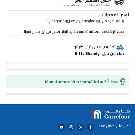
الاثنين, أغسطس ١٠رابع
if you order within 14 hrs & 43 mins
أهم المميزات
ولاعة أصلية من زيبو مقاومة للرياح مع زيبو المميز (كليك).
جميع الإنشاءات المعدنية تصميم مقاوم للرياح يعمل في أي مكان تقريبًا.
قابلة لإعادة التعبئة لمدى الحياة ؛ للحصول على الأداء الأمثل ، نوصي بولاعة زيبو
يتم توصيله من قِبَل كارفور
الأصلية الممتازة ، وأحجار الصوان والفتائل.
مباع من قبل : 
Gifts Shandy
صنع في الولايات المتحدة الأمريكية ؛ نضمن لك مدى الحياة "
مجاناً 5 سنوات
Manufacture Warranty
ابقى على تواصل معنا