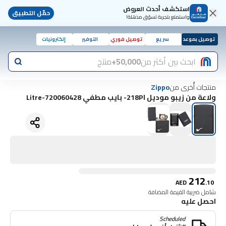
استكشف أحدث العروض
حمّل التطبيق
واستمتع بتجربة تسوّق مذهلة!
توصيل بموعد
سريع
توصيل فوري
التوفير
إلكترونيات
ابحث بين أكثر من
50,000+
منتج
منتجات أُخرى من
Zippo
ولاعة من زيبو موديل 218Pl- بايب مطفي Litre-720060428
212
AED
.
10
شامل ضريبة القيمة المضافة
احصل عليه
Scheduled