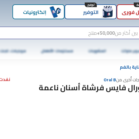
توفير
 فوري
التوفير
إلكترونيات
بين أكثر من
50,000+
منتج
وبر ماركت
المشروبات
مستلزمات الأطفال
موبايلات، تابلت
اية بالفم
نفدت 
جات أُخرى من
Oral B
رال فايس فرشاة أسنان ناعمة