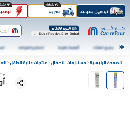
60 دقيقة
15 دقيقة
توصيل بموعد
سريع
توصيل
اليوم 2:30 م
ابحث 
DubaiFestivalCity-Dubai
جميع الفئات
أطعمة طازجة
الخضار والفواكه
الس
الصفحة الرئيسية
مستلزمات الأطفال
منتجات عناية الطفل
العن
منت
أو