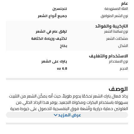
عام
الفئة المستهدفة
للجنسين
نوع الشعر المتوافق
جميع أنواع الشعر
التركيبة والفوائد
نوع تساقط الشعر
ترقق عام في الشعر
مشكلات الشعر
تكثيف وزيادة الكثافة
الشكل
بخاخ
الاستخدام والتغليف
نوع الاستخدام
يترك على الشعر
الحجم
6.8 oz
الوصف
رذاذ فعال يترك الشعر تحكمًا يدوم طويلاً، حيث أنه يمكّن الشعر من التثبيت
بسهولة باستخدام البكرات ومكواة التجعيد. يوفر هذا الرذاذ الخالي من
الغلوتين حماية حرارية وأشعة فوق البنفسجية للحصول على خيوط صحية
المظهر.
عرض المزيد