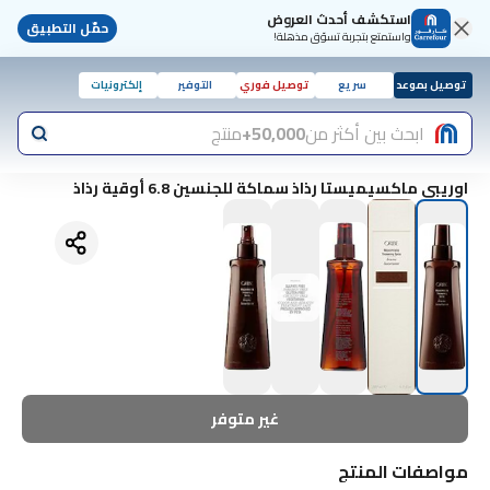
استكشف أحدث العروض
حمّل التطبيق
واستمتع بتجربة تسوّق مذهلة!
توصيل بموعد
سريع
توصيل فوري
التوفير
إلكترونيات
ابحث بين أكثر من
50,000+
منتج
اوريبي ماكسيميستا رذاذ سماكة للجنسين 6.8 أوقية رذاذ
غير متوفر
مواصفات المنتج