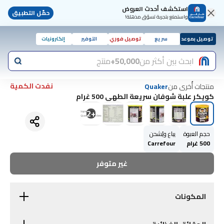
استكشف أحدث العروض
حمّل التطبيق
واستمتع بتجربة تسوّق مذهلة!
توصيل بموعد
سريع
توصيل فوري
التوفير
إلكترونيات
ابحث بين أكثر من
50,000+
منتج
نفدت الكمية
منتجات أُخرى من
Quaker
كويكر علبة شوفان سريعة الطهي 500 غرام
2
+
حجم العبوة
يباع ويُشحن
500 غرام
Carrefour
غير متوفر
المكونات