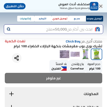
استكشف أحدث العروض
حمّل التطبيق
واستمتع بتجربة تسوّق مذهلة!
توصيل بموعد
سريع
توصيل فوري
التوفير
إلكترونيات
ابحث بين أكثر من
50,000+
منتج
نفدت الكمية
منتجات أُخرى من
Chick Boy
تشيك بوي بوب مقرمشات بنكهة البازلاء الخضراء 100 غرام
حجم العبوة
يباع ويُشحن
بلد المنشأ
100 غرام
Carrefour
الفلبين
غير متوفر
المكونات