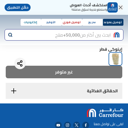
استكشف أحدث العروض
حمّل التطبيق
واستمتع بتجربة تسوّق مذهلة!
توصيل بموعد
سريع
توصيل فوري
التوفير
إلكترونيات
ابحث بين أكثر من
50,000+
منتج
إينوكى فطر
غير متوفر
الحقائق الغذائية
ابقى على تواصل معنا