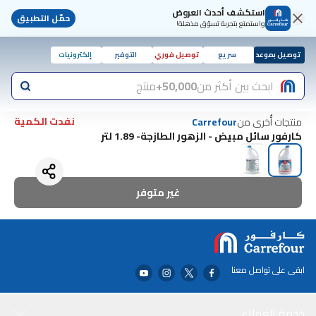
استكشف أحدث العروض
حمّل التطبيق
واستمتع بتجربة تسوّق مذهلة!
توصيل بموعد
سريع
توصيل فوري
التوفير
إلكترونيات
ابحث بين أكثر من
50,000+
منتج
نفدت الكمية
منتجات أُخرى من
Carrefour
كارفور سائل مبيض - الزهور الطازجة- 1.89 لتر
غير متوفر
ابقى على تواصل معنا
خدمة العملاء