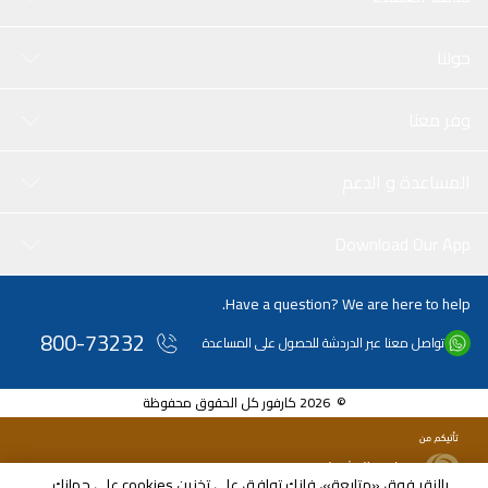
حولنا
وفر معنا
المساعدة و الدعم
Download Our App
Have a question? We are here to help.
800-73232
تواصل معنا عبر الدردشة للحصول على المساعدة
© 2026 كارفور كل الحقوق محفوظة
بالنقر فوق «متابعة»، فإنك توافق على تخزين cookies على جهازك