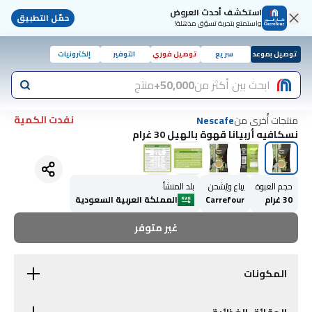
استكشف أحدث العروض
حمّل التطبيق
واستمتع بتجربة تسوّق مذهلة!
توصيل بموعد
سريع
توصيل فوري
التوفير
إلكترونيات
ابحث بين أكثر من
50,000+
منتج
نفدت الكمية
منتجات أُخرى من
Nescafe
نسكافيه أربيانا قهوة بالهيل 30 غرام
حجم العبوة
يباع ويُشحن
بلد المنشأ
30 غرام
Carrefour
المملكة العربية السعودية
غير متوفر
المكونات