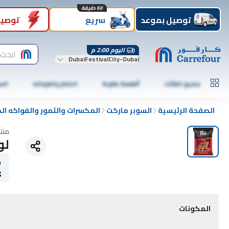
60 دقيقة
توصيل بموعد
سريع
توصيل
اليوم 2:00 م
ابحث 
DubaiFestivalCity-Dubai
جميع الفئات
أطعمة طازجة
الخضار والفواكه
الس
الصفحة الرئيسية
السوبر ماركت
المكسرات والتمور والفواكه ا
منت
لوس
ح
g
المكونات