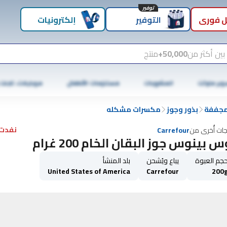
توفير
 فوري
التوفير
إلكترونيات
بين أكثر من
50,000+
منتج
وبر ماركت
المشروبات
مستلزمات الأطفال
موبايلات، تابلت
لمجففة
بذور وجوز
مكسرات مشكله
نفدت 
جات أُخرى من
Carrefour
 بينوس جوز البقان الخام 200 غرام
جم العبوة
يباع ويُشحن
بلد المنشأ
United States of America
Carrefour
200