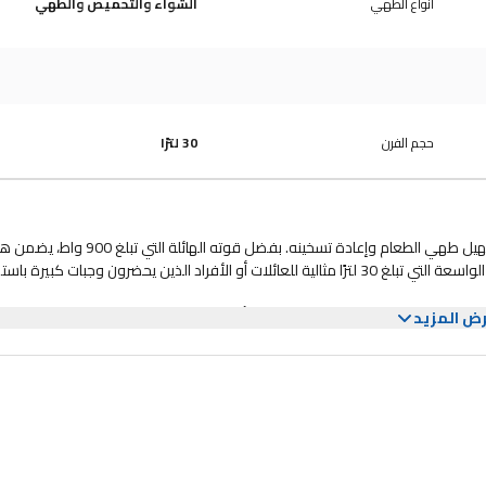
أنواع الطهي
الشواء والتحميص والطهي
حجم الفرن
30 لترًا
فرن الميكروويف تورنايدو TWDG-30L-SE هو جهاز مطبخ قوي مصمم لتسهيل طهي الطعام وإعادة تسخينه. بفضل قوته الهائلة التي تبلغ 
الميكروويف طهيًا سريعًا وفعالًا، مما يوفر لك وقتًا ثمينًا في المطبخ. سعته الواسعة التي تبلغ 30 لترًا مثالية للعائلات أو الأفراد الذين يحضرون وجبات كبيرة
 العصري فحسب، بل يتناسب بسلاسة مع أي ديكور مطبخ.
ض المزيد
فة، بما في ذلك إذابة الثلج والشواء والطهي متعدد المراحل. مع مستويات طاقة م
 يضمن لك طهيًا مثاليًا في كل مرة. السلامة والمتانة من أهم أولويات تصميم فر
ا به لمهام الطهي اليومية. سواء كنت تُسخّن بقايا الطعام أو تُحضّر وجبة شهية، يُعدّ 