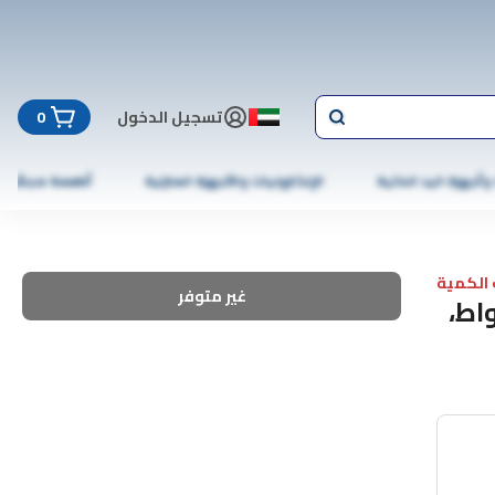
تسجيل الدخول
0
 وأجهزة اليد الذكية
الإلكترونيات والأجهزة المنزلية
أطعمة مجمّدة
الكمية
غير متوفر
 فرن ميكروويف TWDG-30-Se ـ 900 واط،