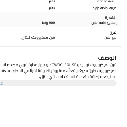
شاشة مدمجة
نعم
صينية زجاجية دوّراة
نعم
القدرة
إجماليّ طاقة الفرن
900 واط
فرن
نوع الفرن
فرن ميكروويف للشي
الوصف
مما يجعله إضافة متعددة الاستخدامات لأي منزل.
يتميز هذا الميكروويف الكهربائي بتصميم فضي أنيق لا يقتصر على مظهره
عر
تتيح لوحة التحكم سهلة الاستخدام التنقل بسهولة بين أوضاع الطهي المختل
وإعدادات مبرمجة مسبقًا، يمكنك تخصيص تجربة الطهي لتناسب احتياجاتك، مما
الميكروويف تورنايدو TWDG-30L-SE. مزود بقفل أمان للأطفال، مما يوفر راحة البال للعائلات التي لديها أطفال صغار.
مواده عالية الجودة وبنيته تضمنان أداءً يدوم طويلًا، مما يجعله خيارًا موثوقً
الميكروويف هذا رفيقًا مثاليًا في مغامراتك في الطبخ.