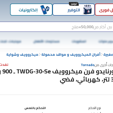
توفير
 فوري
التوفير
إلكترونيات
بين أكثر من
50,000+
منتج
وبر ماركت
المشروبات
مستلزمات الأطفال
موبايلات، تابلت
صغيرة
أفران الميكروويف و مواقد محمولة
ميكروويف وشواية
نفدت 
جات أُخرى من
Tornado
تورنايدو
ي، فضي
نوع التحكم
التحكم باللمس