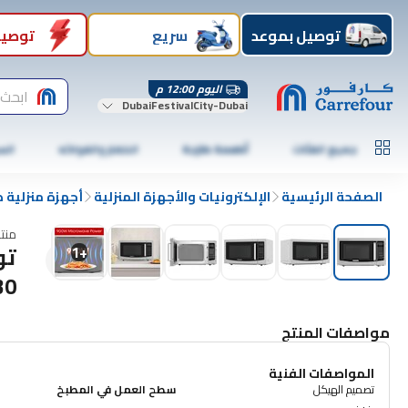
توصيل بموعد
سريع
توصيل
اليوم 12:00 م
ابحث 
DubaiFestivalCity-Dubai
جميع الفئات
أطعمة طازجة
الخضار والفواكه
الس
الصفحة الرئيسية
الإلكترونيات والأجهزة المنزلية
أجهزة منزلية 
منت
1
+
30 لتر، كهربائ
مواصفات المنتج
المواصفات الفنية
تصميم الهيكل
سطح العمل في المطبخ