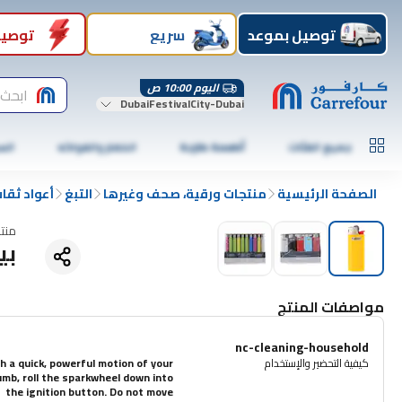
توصيل بموعد
سريع
توصيل
اليوم 10:00 ص
ابحث 
DubaiFestivalCity-Dubai
جميع الفئات
أطعمة طازجة
الخضار والفواكه
الس
الصفحة الرئيسية
منتجات ورقية، صحف وغيرها
التبغ
أعواد ثقا
منت
بيك J5 ولا
مواصفات المنتج
nc-cleaning-household
كيفية التحضير والإستخدام
h a quick, powerful motion of your
mb, roll the sparkwheel down into
the ignition button. Do not move