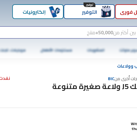
توفير
 فوري
التوفير
إلكترونيات
بين أكثر من
50,000+
منتج
وبر ماركت
المشروبات
مستلزمات الأطفال
موبايلات، تابلت
ب وولاعات
نفدت 
جات أُخرى من
BIC
عة صغيرة متنوعة
Wit
thu