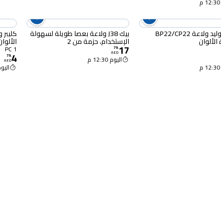
كليبر صوليد ولاعة BP22/CP22
بيك J38 ولاعة بعصا طويلة لسهولة
الألوان
الإستخدام، حزمة من 2
الألوان
17
1 PC
79
.
4
AED
79
.
اليوم 12:30 م
AED
اليوم :30