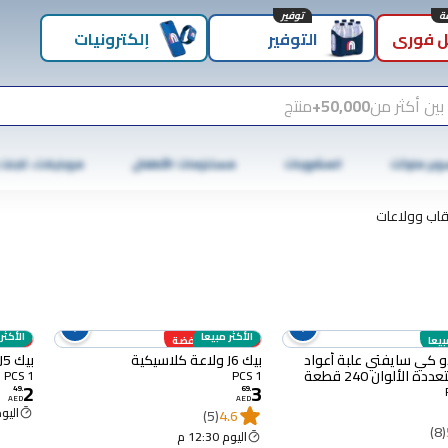
توفير
 فوري
التوفير
إلكترونيات
بين أكثر من
50,000+
منتج
وبر ماركت
المشروبات
مستلزمات الأطفال
موبايلات، تابلت
قاب وولاعات
الأكثر مبيعا
الأكثر
بيعا
أسعار منخفضة
أس
 كي سايفتي علبة أعواد
بيك J6 ولاعة كلاسيكية
بيك J5 ولاعة صغيرة متنوعة
ة الألوان 240 قطعة
1 PCS
1 PCS
2
3
49
.
69
.
AED
AED
اليوم :30
(5)
4.6
(8)
اليوم 12:30 م