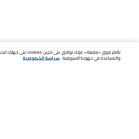
بالنقر فوق «متابعة»، فإنك ت
والمساعدة في جهودنا التسويقية.
سياسة الخصوصية
خدمة العملاء
الصيانة والضمان
ابقى على تواصل معنا
الاسترجاع و التبديل
الدفع بأمان عبر الانترنت
الشحن والتسليم
تواصل معنا عبر الدردشة للحصول على
الدفع عند الاستلام
المساعدة