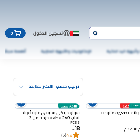
تسجيل الدخول
0
 وأجهزة اليد الذكية
الإلكترونيات والأجهزة المنزلية
أطعمة مجمّدة
ترتيب حسب: الآكثر تطابقا
 مبيعا
عار منخفضة
الأكثر مبيعا
سولو ذو كي سايفتي علبة أعواد
ثقاب 240 قطعة حزمة من 3
3 PCS
8
79
.
12 م
AED
(6)
4.8