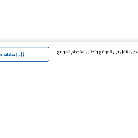
وافق على تخزين cookies على جهازك لتحسين التنقل في الموقع وتحليل استخدام الموقع
إعدادات Cookies
حولنا
وفر معنا
نبذة عن ماجد الفطيم
خدمة الضمان المم
نبذة عن كارفور
خطة الدفع المرنة
حول ماجد الفطيم كارفور و المجتمع ماركات
مكافآت SHARE
كارفور
العلامات التجارية
بيع معنا