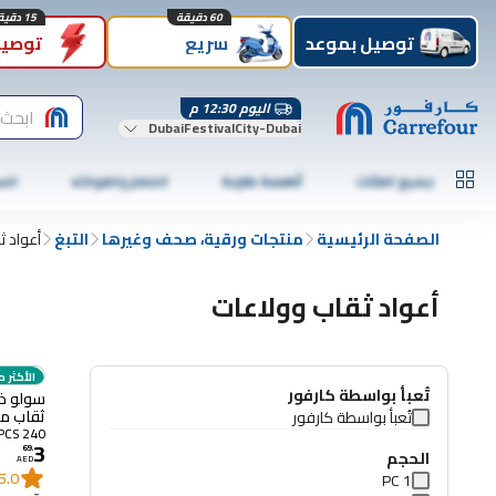
60 دقيقة
15 دقيقة
توصيل بموعد
سريع
توصيل
اليوم 12:30 م
ابحث 
DubaiFestivalCity-Dubai
جميع الفئات
أطعمة طازجة
الخضار والفواكه
الس
الصفحة الرئيسية
منتجات ورقية، صحف وغيرها
التبغ
أعواد ث
أعواد ثقاب وولاعات
الأكثر م
تُعبأ بواسطة كارفور
سولو ذو
ثقاب متعدد
تُعبأ بواسطة كارفور
240 PCS
3
69
.
الحجم
AED
5.0
1 PC